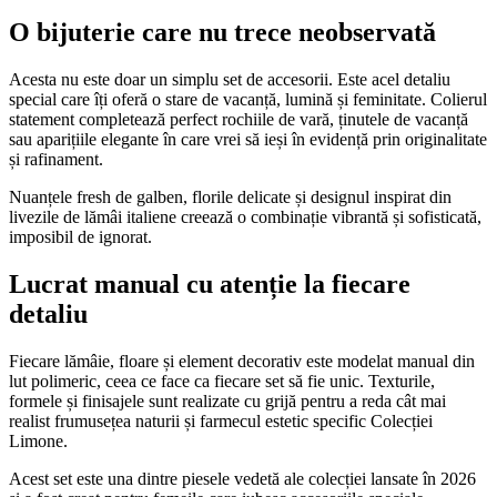
O bijuterie care nu trece neobservată
Acesta nu este doar un simplu set de accesorii. Este acel detaliu
special care îți oferă o stare de vacanță, lumină și feminitate. Colierul
statement completează perfect rochiile de vară, ținutele de vacanță
sau aparițiile elegante în care vrei să ieși în evidență prin originalitate
și rafinament.
Nuanțele fresh de galben, florile delicate și designul inspirat din
livezile de lămâi italiene creează o combinație vibrantă și sofisticată,
imposibil de ignorat.
Lucrat manual cu atenție la fiecare
detaliu
Fiecare lămâie, floare și element decorativ este modelat manual din
lut polimeric, ceea ce face ca fiecare set să fie unic. Texturile,
formele și finisajele sunt realizate cu grijă pentru a reda cât mai
realist frumusețea naturii și farmecul estetic specific Colecției
Limone.
Acest set este una dintre piesele vedetă ale colecției lansate în 2026