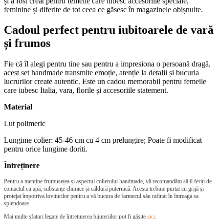
și a fost creat pentru femeile care iubesc accesoriile speciale,
feminine și diferite de tot ceea ce găsesc în magazinele obișnuite.
Cadoul perfect pentru iubitoarele de vară
și frumos
Fie că îl alegi pentru tine sau pentru a impresiona o persoană dragă,
acest set handmade transmite emoție, atenție la detalii și bucuria
lucrurilor create autentic. Este un cadou memorabil pentru femeile
care iubesc Italia, vara, florile și accesoriile statement.
Material
Lut polimeric
Lungime colier: 45-46 cm cu 4 cm prelungire; Poate fi modificat
pentru orice lungime doriti.
Întreținere
Pentru a menține frumusețea și aspectul colierului handmade, vă recomandăm să îl feriți de
contactul cu apă, substanțe chimice și căldură puternică. Acesta trebuie purtat cu grijă și
protejat împotriva loviturilor pentru a vă bucura de farmecul său rafinat în întreaga sa
splendoare.
Mai multe sfaturi legate de întreținerea bijuteriilor pot fi găsite
aici
.