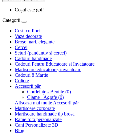
Coșul este gol!
Categorii
Cesti cu flori
Vaze decorate
Broșe mari, elegante
Cercei
Seturi (pandantiv si cercei)
Cadouri handmade
Cadouri Pentru Educatoare si Invatatoare
Martisoare educatoare, invatatoare
Cadouri 8 Martie
Coliere
Accesorii păr
Cordeluțe - Bentițe (0)
Clame - Agrafe (0)
Afiseaza mai multe Accesorii păr
Martisoare corporate
Martisoare handmade tip brosa
Rame foto personalizate
Cani Personalizate 3D
Blog