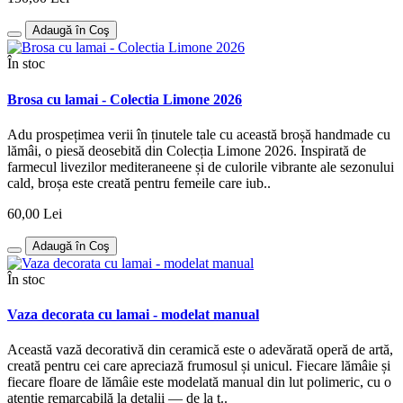
Adaugă în Coş
În stoc
Brosa cu lamai - Colectia Limone 2026
Adu prospețimea verii în ținutele tale cu această broșă handmade cu
lămâi, o piesă deosebită din Colecția Limone 2026. Inspirată de
farmecul livezilor mediteraneene și de culorile vibrante ale sezonului
cald, broșa este creată pentru femeile care iub..
60,00 Lei
Adaugă în Coş
În stoc
Vaza decorata cu lamai - modelat manual
Această vază decorativă din ceramică este o adevărată operă de artă,
creată pentru cei care apreciază frumosul și unicul. Fiecare lămâie și
fiecare floare de lămâie este modelată manual din lut polimeric, cu o
atenție remarcabilă la detalii — de la t..