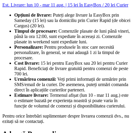
Est. Livrare: lun 10 - mar 11 aug. | 15 lei în EasyBox / 20 lei Curier
Opțiuni de livrare:
Puteți alege livrare la EasyBox prin
Sameday (15 lei) sau la domiciliu prin Curier Rapid (de obicei
Cargus) (20 lei).
Timpul de procesare:
Comenzile plasate de luni până vineri,
până la ora 12:00, sunt expediate în aceeași zi. Comenzile
plasate in weekend sunt expediate luni.
Personalizare:
Pentru produsele în stoc care necesită
personalizare, în general, se mai adaugă 1 zi la timpul de
procesare.
Cost livrare:
15 lei pentru EasyBox sau 20 lei pentru Curier
Rapid. Beneficiați de livrare gratuită pentru comenzi de peste
700 lei.
Urmărirea comenzii:
Veți primi informații de urmărire prin
SMS/email de la curier. De asemenea, puteți urmări comanda
direct în aplicațiile curierilor parteneri.
Estimare livrare:
Termenul afișat (lun 10 - mar 11 aug.) este
o estimare bazată pe experiența noastră și poate varia în
funcție de volumul de comenzi și disponibilitatea curierului.
Pentru orice întrebări suplimentare despre livrarea comenzii dvs., nu
ezitați să ne contactați.