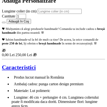
Adaugă Personalizare
Lungime colier (in cm)
Cantitate
Adaugă în Coş
💝 Mulțumim că alegi produsele handmade! Comanda ta include cadou o
broșă
handmade
din partea noastră. 🌸
💝 Iubim handmade-ul la fel de mult ca tine! De aceea, la orice comandă de
peste 250 de lei
, îți oferim o
broșă handmade
în semn de recunoștință. 🌸
🎁
0,00 Lei
250,00 Lei 🎁
Caracteristici
Produs lucrat manual în România
Ambalaj cadou: punga carton design premium
Materiale: Lut polimeric
Lungime: 46 cm + prelungire 4 cm. Lungimea colierului
poate fi modificata daca doriti. Dimensiune flori: lungime
aprox 6cm,