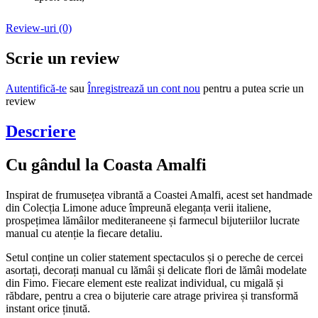
Review-uri (0)
Scrie un review
Autentifică-te
sau
Înregistrează un cont nou
pentru a putea scrie un
review
Descriere
Cu gândul la Coasta Amalfi
Inspirat de frumusețea vibrantă a Coastei Amalfi, acest set handmade
din Colecția Limone aduce împreună eleganța verii italiene,
prospețimea lămâilor mediteraneene și farmecul bijuteriilor lucrate
manual cu atenție la fiecare detaliu.
Setul conține un colier statement spectaculos și o pereche de cercei
asortați, decorați manual cu lămâi și delicate flori de lămâi modelate
din Fimo. Fiecare element este realizat individual, cu migală și
răbdare, pentru a crea o bijuterie care atrage privirea și transformă
instant orice ținută.