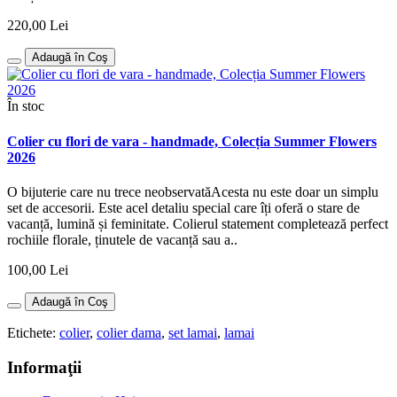
220,00 Lei
Adaugă în Coş
În stoc
Colier cu flori de vara - handmade, Colecția Summer Flowers
2026
O bijuterie care nu trece neobservatăAcesta nu este doar un simplu
set de accesorii. Este acel detaliu special care îți oferă o stare de
vacanță, lumină și feminitate. Colierul statement completează perfect
rochiile florale, ținutele de vacanță sau a..
100,00 Lei
Adaugă în Coş
Etichete:
colier
,
colier dama
,
set lamai
,
lamai
Informaţii