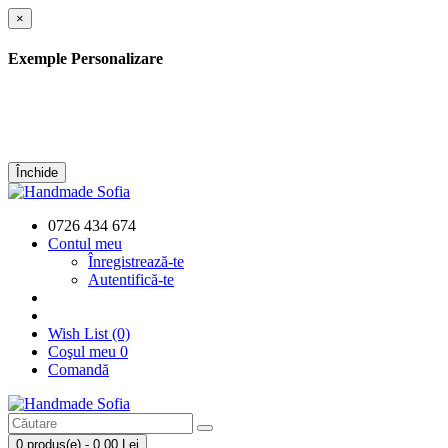
×
Exemple Personalizare
Închide
0726 434 674
Contul meu
Înregistrează-te
Autentifică-te
Wish List (0)
Coşul meu
0
Comandă
0 produs(e) - 0,00 Lei