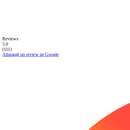
Reviews
5.0
(111)
Adaugați un review pe Google