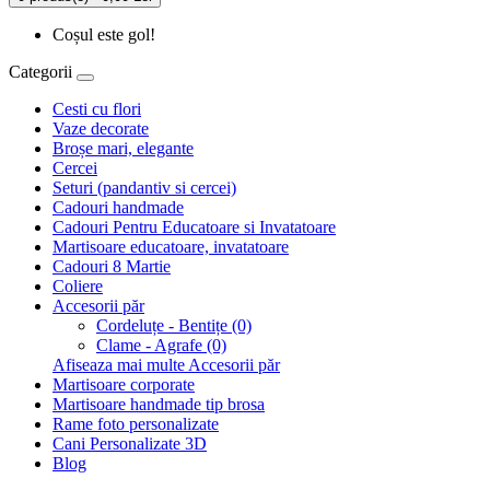
Coșul este gol!
Categorii
Cesti cu flori
Vaze decorate
Broșe mari, elegante
Cercei
Seturi (pandantiv si cercei)
Cadouri handmade
Cadouri Pentru Educatoare si Invatatoare
Martisoare educatoare, invatatoare
Cadouri 8 Martie
Coliere
Accesorii păr
Cordeluțe - Bentițe (0)
Clame - Agrafe (0)
Afiseaza mai multe Accesorii păr
Martisoare corporate
Martisoare handmade tip brosa
Rame foto personalizate
Cani Personalizate 3D
Blog