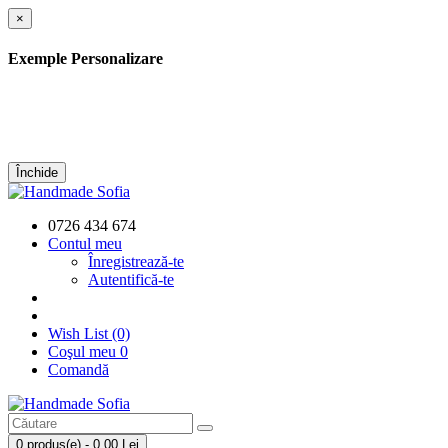
×
Exemple Personalizare
Închide
0726 434 674
Contul meu
Înregistrează-te
Autentifică-te
Wish List (0)
Coşul meu
0
Comandă
0 produs(e) - 0,00 Lei