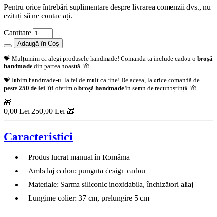
Pentru orice întrebări suplimentare despre livrarea comenzii dvs., nu
ezitați să ne contactați.
Cantitate
Adaugă în Coş
💝 Mulțumim că alegi produsele handmade! Comanda ta include cadou o
broșă
handmade
din partea noastră. 🌸
💝 Iubim handmade-ul la fel de mult ca tine! De aceea, la orice comandă de
peste 250 de lei
, îți oferim o
broșă handmade
în semn de recunoștință. 🌸
🎁
0,00 Lei
250,00 Lei 🎁
Caracteristici
Produs lucrat manual în România
Ambalaj cadou: punguta design cadou
Materiale: Sarma siliconic inoxidabila, închizători aliaj
Lungime colier: 37 cm, prelungire 5 cm