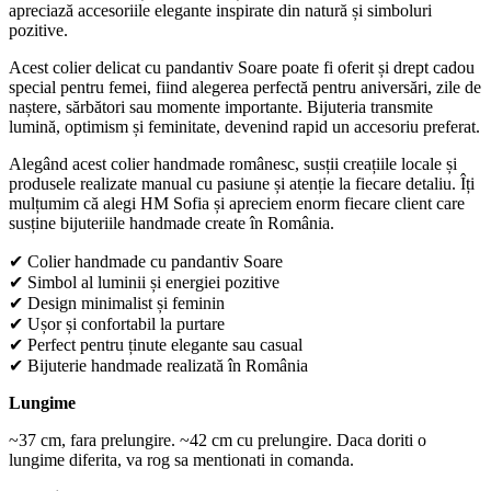
apreciază accesoriile elegante inspirate din natură și simboluri
pozitive.
Acest colier delicat cu pandantiv Soare poate fi oferit și drept cadou
special pentru femei, fiind alegerea perfectă pentru aniversări, zile de
naștere, sărbători sau momente importante. Bijuteria transmite
lumină, optimism și feminitate, devenind rapid un accesoriu preferat.
Alegând acest colier handmade românesc, susții creațiile locale și
produsele realizate manual cu pasiune și atenție la fiecare detaliu. Îți
mulțumim că alegi HM Sofia și apreciem enorm fiecare client care
susține bijuteriile handmade create în România.
✔ Colier handmade cu pandantiv Soare
✔ Simbol al luminii și energiei pozitive
✔ Design minimalist și feminin
✔ Ușor și confortabil la purtare
✔ Perfect pentru ținute elegante sau casual
✔ Bijuterie handmade realizată în România
Lungime
~37 cm, fara prelungire. ~42 cm cu prelungire. Daca doriti o
lungime diferita, va rog sa mentionati in comanda.