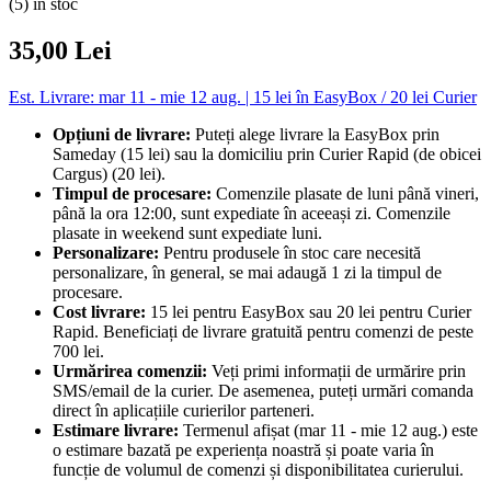
(5) în stoc
35,00 Lei
Est. Livrare: mar 11 - mie 12 aug. | 15 lei în EasyBox / 20 lei Curier
Opțiuni de livrare:
Puteți alege livrare la EasyBox prin
Sameday (15 lei) sau la domiciliu prin Curier Rapid (de obicei
Cargus) (20 lei).
Timpul de procesare:
Comenzile plasate de luni până vineri,
până la ora 12:00, sunt expediate în aceeași zi. Comenzile
plasate in weekend sunt expediate luni.
Personalizare:
Pentru produsele în stoc care necesită
personalizare, în general, se mai adaugă 1 zi la timpul de
procesare.
Cost livrare:
15 lei pentru EasyBox sau 20 lei pentru Curier
Rapid. Beneficiați de livrare gratuită pentru comenzi de peste
700 lei.
Urmărirea comenzii:
Veți primi informații de urmărire prin
SMS/email de la curier. De asemenea, puteți urmări comanda
direct în aplicațiile curierilor parteneri.
Estimare livrare:
Termenul afișat (mar 11 - mie 12 aug.) este
o estimare bazată pe experiența noastră și poate varia în
funcție de volumul de comenzi și disponibilitatea curierului.