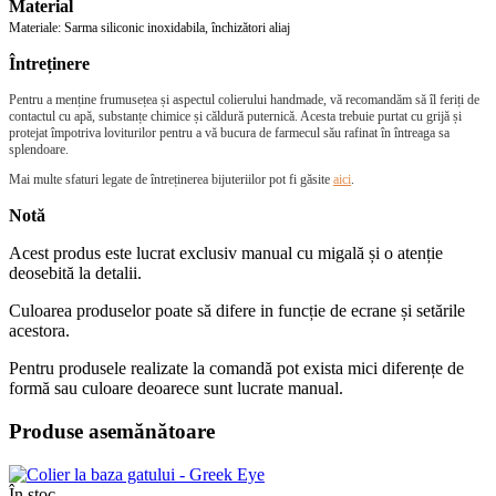
Material
Materiale: Sarma siliconic inoxidabila, închizători aliaj
Întreținere
Pentru a menține frumusețea și aspectul colierului handmade, vă recomandăm să îl feriți de
contactul cu apă, substanțe chimice și căldură puternică. Acesta trebuie purtat cu grijă și
protejat împotriva loviturilor pentru a vă bucura de farmecul său rafinat în întreaga sa
splendoare.
Mai multe sfaturi legate de întreținerea bijuteriilor pot fi găsite
aici
.
Notă
Acest produs este lucrat exclusiv manual cu migală și o atenție
deosebită la detalii.
Culoarea produselor poate să difere in funcție de ecrane și setările
acestora.
Pentru produsele realizate la comandă pot exista mici diferențe de
formă sau culoare deoarece sunt lucrate manual.
Produse asemănătoare
În stoc