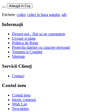
Adaugă în Coş
Etichete:
colier
,
colier la baza gatului
,
alb
Informaţii
Despre noi - Hai sa ne cunoastem
Livrare si plata
Politica de Retur
Protectia datelor cu caracter personal
Termeni si Conditii
Sitemap
Servicii Clienţi
Contact
Contul meu
Contul meu
Istoric comenzi
Wish List
Newsletter