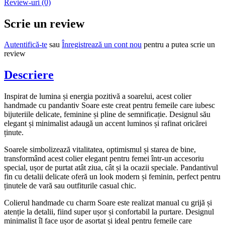
Review-uri (0)
Scrie un review
Autentifică-te
sau
Înregistrează un cont nou
pentru a putea scrie un
review
Descriere
Inspirat de lumina și energia pozitivă a soarelui, acest colier
handmade cu pandantiv Soare este creat pentru femeile care iubesc
bijuteriile delicate, feminine și pline de semnificație. Designul său
elegant și minimalist adaugă un accent luminos și rafinat oricărei
ținute.
Soarele simbolizează vitalitatea, optimismul și starea de bine,
transformând acest colier elegant pentru femei într-un accesoriu
special, ușor de purtat atât ziua, cât și la ocazii speciale. Pandantivul
fin cu detalii delicate oferă un look modern și feminin, perfect pentru
ținutele de vară sau outfiturile casual chic.
Colierul handmade cu charm Soare este realizat manual cu grijă și
atenție la detalii, fiind super ușor și confortabil la purtare. Designul
minimalist îl face ușor de asortat și ideal pentru femeile care