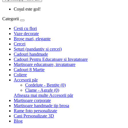
Coșul este gol!
Categorii
Cesti cu flori
Vaze decorate
Broșe mari, elegante
Cercei
Seturi (pandantiv si cercei)
Cadouri handmade
Cadouri Pentru Educatoare si Invatatoare
Martisoare educatoare, invatatoare
Cadouri 8 Martie
Coliere
Accesorii păr
Cordeluțe - Bentițe (0)
Clame - Agrafe (0)
Afiseaza mai multe Accesorii păr
Martisoare corporate
Martisoare handmade tip brosa
Rame foto personalizate
Cani Personalizate 3D
Blog