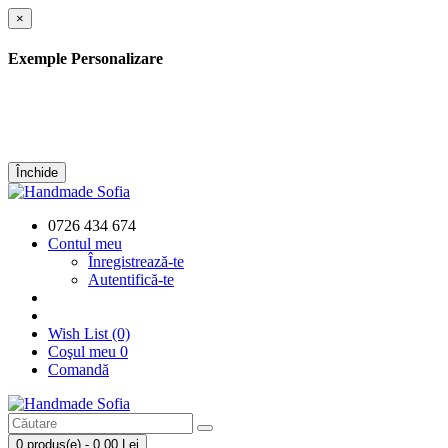
×
Exemple Personalizare
Închide
0726 434 674
Contul meu
Înregistrează-te
Autentifică-te
Wish List (0)
Coşul meu
0
Comandă
0 produs(e) - 0,00 Lei