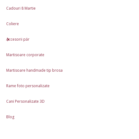
Cadouri 8 Martie
Caracteristici
Coliere
Produs lucrat manual în România
Materiale: Mărgele de nisip, fir siliconic ușor elastic, închizători
Accesorii păr
aliaj
Lungime 37 + 5cm.
Martisoare corporate
Review-uri (0)
Martisoare handmade tip brosa
Descriere
Rame foto personalizate
Cani Personalizate 3D
Produse asemănătoare
Blog
În stoc
În stoc