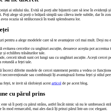
iști ai stilului tău. Evită să porți alte bijuterii care să iese în evidență 
. Poți alege să porți o brățară simplă sau câteva inele subtile, dar în zona
vor avea ocazia să strălucească în toată splendoarea lor.
eței
uri pentru a alege modelele care să te avantajeze cel mai mult. Deși nu exi
ă evitarea cerceilor cu unghiuri ascuțite, deoarece aceștia pot accentua t
i echilibru trăsăturilor tale.
de, cerceii ideali sunt cei lungi sau cu unghiuri ascuțite. Acești cercei pot
 rotundă a feței tale.
 încerci diferite modele de cercei statement pentru a vedea ce funcționea
ri neconvenționale sau combinații îți avantajează forma feței și stilul per
feței, te invit să răsfoiești acest
articol
de pe acest blog.
une cu părul prins
te să îi porți cu părul strâns, astfel încât nimic să nu le umbrească str
e în mod remarcabil, mai ales dacă îți prinzi părul într-un coc elegant.