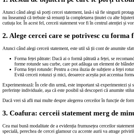
Atunci când alegi să porți cercei statement, lasă-i să fie singurii protagon
nu înseamnă că trebuie să renunți la completarea ținutei cu alte bijuterii
cutiuța lor. În acest fel, cerceii statement vor fi în centrul atenției și 
2. Alege cercei care se potrivesc cu forma f
Atunci când alegi cerceii statement, este util să ții cont de anumite sfat
Forma feței pătrate: Dacă ai o formă pătrată a feței, se recomand
forme rotunde sau curbe, care pot adăuga un element de blândețe ș
Forma feței rotunde: Pentru a crea iluzia de subțiere a feței rotun
Evită cerceii rotunzi și mici, deoarece aceștia pot accentua forma
Experimentează: În cele din urmă, este important să experimentezi și să
preferințe individuale, așa că este posibil să descoperi că anumite stilu
Dacă vrei să afli mai multe despre alegerea cerceilor în funcție de forma 
3. Coafura: cerceii statement merg de min
Cea mai bună modalitate de a evidenția frumusețea cerceilor statement es
specială, perechea de cercei glamour cu accente aurii va atrage priviril