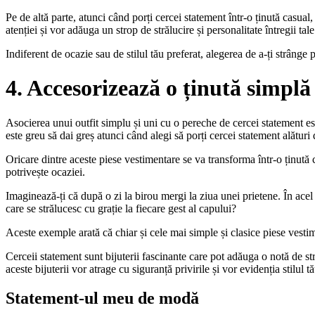
Pe de altă parte, atunci când porți cercei statement într-o ținută casual, o
atenției și vor adăuga un strop de strălucire și personalitate întregii tale 
Indiferent de ocazie sau de stilul tău preferat, alegerea de a-ți strânge
4. Accesorizează o ținută simplă
Asocierea unui outfit simplu și uni cu o pereche de cercei statement est
este greu să dai greș atunci când alegi să porți cercei statement alătu
Oricare dintre aceste piese vestimentare se va transforma într-o ținută 
potrivește ocaziei.
Imaginează-ți că după o zi la birou mergi la ziua unei prietene. În ace
care se strălucesc cu grație la fiecare gest al capului?
Aceste exemple arată că chiar și cele mai simple și clasice piese vestime
Cerceii statement sunt bijuterii fascinante care pot adăuga o notă de str
aceste bijuterii vor atrage cu siguranță privirile și vor evidenția stilul t
Statement-ul meu de modă