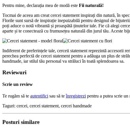
Pentru mine, declarația mea de modă este
Fii naturală!
Tocmai de aceea am creat cercei statement inspirați din natură, în speci
Florile sunt sursă de inspirație inepuizabilă pentru designul de bijuterii
poți aduce o notă vibrantă și proaspătă ținutelor tale. Fie că alegi cerce
aparte și te conectează cu frumusețea naturală din jurul tău. Aceste biju
Indiferent de preferințele tale, cerceii statement reprezintă accesorii re
perechea perfectă de cercei statement pentru a adăuga un plus de străluci
handmade, iar stilul tău personal va străluci în toată splendoarea sa.
Reviewuri
Scrie un review
Te rugăm să te
autentifici
sau să te
înregistrezi
pentru a putea scrie un
Taguri:
cercei
,
cercei statement
,
cercei handmade
Posturi similare