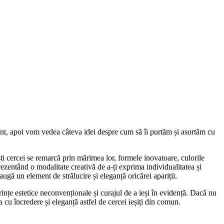
nt, apoi vom vedea câteva idei despre cum să îi purtăm și asortăm cu
ști cercei se remarcă prin mărimea lor, formele inovatoare, culorile
prezentând o modalitate creativă de a-ți exprima individualitatea și
daugă un element de strălucire și eleganță oricărei apariții.
erințe estetice neconvenționale și curajul de a ieși în evidență. Dacă nu
ta cu încredere și eleganță astfel de cercei ieșiți din comun.