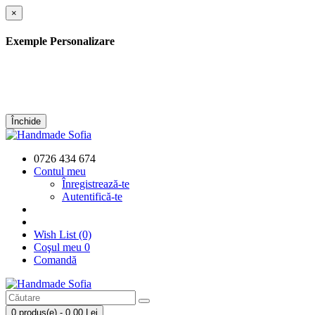
×
Exemple Personalizare
Închide
0726 434 674
Contul meu
Înregistrează-te
Autentifică-te
Wish List (0)
Coşul meu
0
Comandă
0 produs(e) - 0,00 Lei