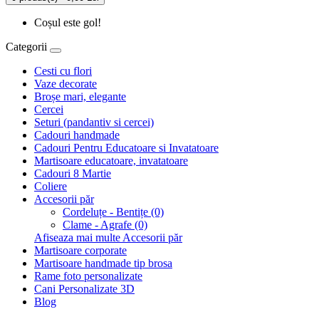
Coșul este gol!
Categorii
Cesti cu flori
Vaze decorate
Broșe mari, elegante
Cercei
Seturi (pandantiv si cercei)
Cadouri handmade
Cadouri Pentru Educatoare si Invatatoare
Martisoare educatoare, invatatoare
Cadouri 8 Martie
Coliere
Accesorii păr
Cordeluțe - Bentițe (0)
Clame - Agrafe (0)
Afiseaza mai multe Accesorii păr
Martisoare corporate
Martisoare handmade tip brosa
Rame foto personalizate
Cani Personalizate 3D
Blog