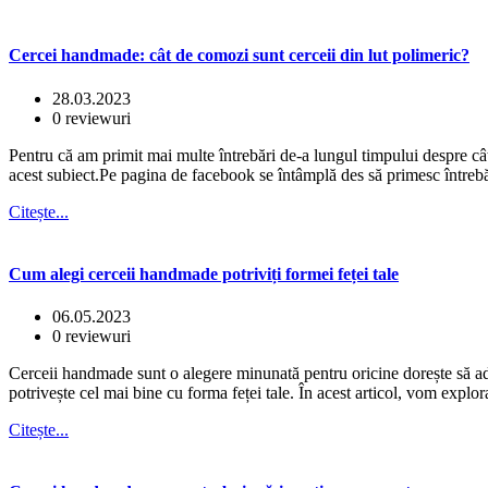
Cercei handmade: cât de comozi sunt cerceii din lut polimeric?
28.03.2023
0 reviewuri
Pentru că am primit mai multe întrebări de-a lungul timpului despre cât
acest subiect.Pe pagina de facebook se întâmplă des să primesc întrebăr
Citește...
Cum alegi cerceii handmade potriviți formei feței tale
06.05.2023
0 reviewuri
Cerceii handmade sunt o alegere minunată pentru oricine dorește să adaug
potrivește cel mai bine cu forma feței tale. În acest articol, vom explo
Citește...