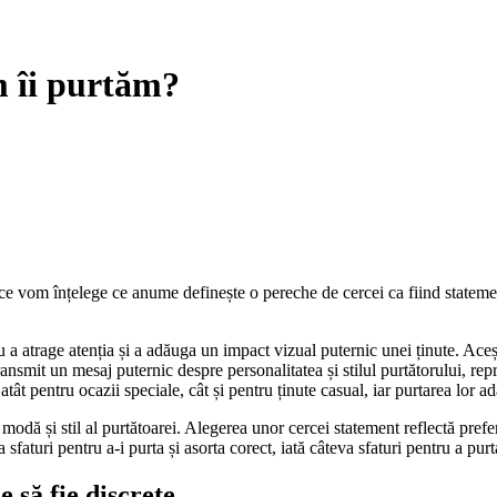
m îi purtăm?
ce vom înțelege ce anume definește o pereche de cercei ca fiind stateme
ru a atrage atenția și a adăuga un impact vizual puternic unei ținute. Ace
ransmit un mesaj puternic despre personalitatea și stilul purtătorului, re
atât pentru ocazii speciale, cât și pentru ținute casual, iar purtarea lor a
 modă și stil al purtătoarei. Alegerea unor cercei statement reflectă pref
 sfaturi pentru a-i purta și asorta corect, iată câteva sfaturi pentru a pur
e să fie discrete