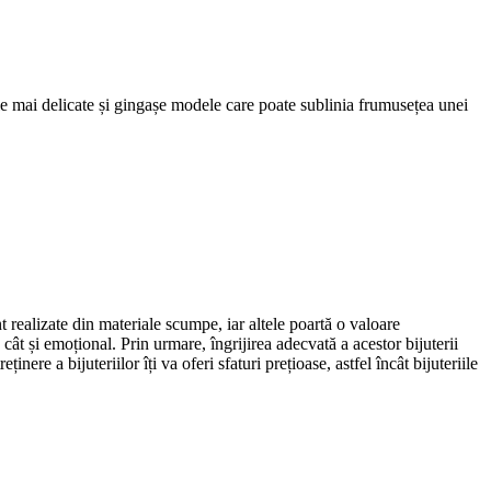
cele mai delicate și gingașe modele care poate sublinia frumusețea unei
t realizate din materiale scumpe, iar altele poartă o valoare
ât și emoțional. Prin urmare, îngrijirea adecvată a acestor bijuterii
ere a bijuteriilor îți va oferi sfaturi prețioase, astfel încât bijuteriile