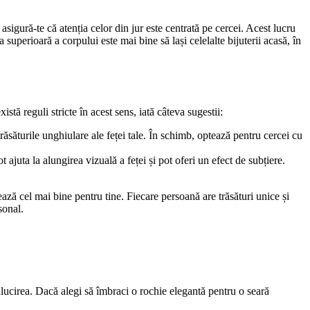
și asigură-te că atenția celor din jur este centrată pe cercei. Acest lucru
 superioară a corpului este mai bine să lași celelalte bijuterii acasă, în
stă reguli stricte în acest sens, iată câteva sugestii:
răsăturile unghiulare ale feței tale. În schimb, optează pentru cercei cu
 ajuta la alungirea vizuală a feței și pot oferi un efect de subțiere.
ză cel mai bine pentru tine. Fiecare persoană are trăsături unice și
sonal.
ălucirea. Dacă alegi să îmbraci o rochie elegantă pentru o seară