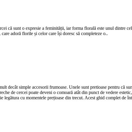
cei că sunt o expresie a feminității, iar forma florală este unul dintre 
 care adoră florile și celor care își doresc să completeze o..
i mult decât simple accesorii frumoase. Unele sunt pretioase pentru că sun
eche de cercei poate deveni o comoară atât din punct de vedere estetic, c
e legătura cu momentele prețioase din trecut. Acest ghid complet de întrețin