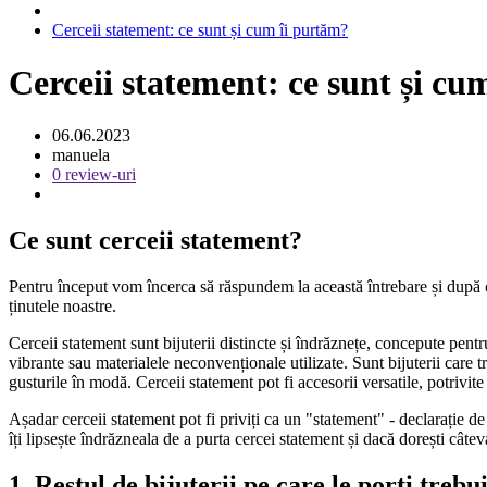
Cerceii statement: ce sunt și cum îi purtăm?
Cerceii statement: ce sunt și cu
06.06.2023
manuela
0 review-uri
Ce sunt cerceii statement?
Pentru început vom încerca să răspundem la această întrebare și după 
ținutele noastre.
Cerceii statement sunt bijuterii distincte și îndrăznețe, concepute pent
vibrante sau materialele neconvenționale utilizate. Sunt bijuterii care t
gusturile în modă. Cerceii statement pot fi accesorii versatile, potrivite 
Așadar cerceii statement pot fi priviți ca un "statement" - declarație de
îți lipsește îndrăzneala de a purta cercei statement și dacă dorești câteva
1. Restul de bijuterii pe care le porți trebui