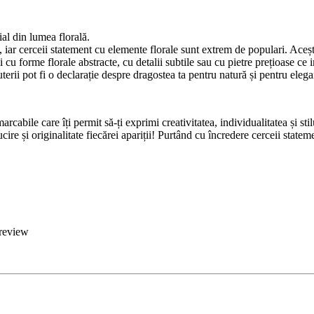
al din lumea florală.
, iar cerceii statement cu elemente florale sunt extrem de populari. Acești
i cu forme florale abstracte, cu detalii subtile sau cu pietre prețioase ce
terii pot fi o declarație despre dragostea ta pentru natură și pentru eleg
marcabile care îți permit să-ți exprimi creativitatea, individualitatea și s
re și originalitate fiecărei apariții! Purtând cu încredere cerceii statem
 review