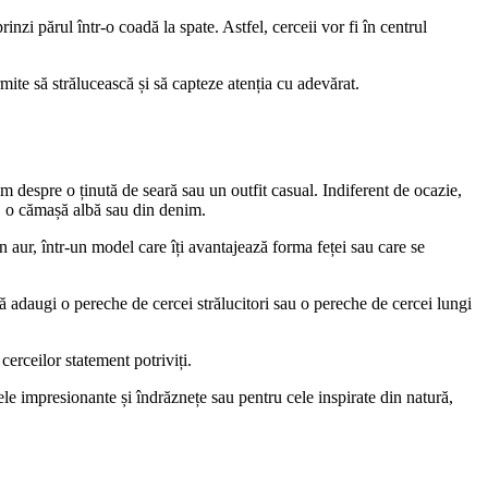
prinzi părul într-o coadă la spate. Astfel, cerceii vor fi în centrul
rmite să strălucească și să capteze atenția cu adevărat.
m despre o ținută de seară sau un outfit casual. Indiferent de ocazie,
i, o cămașă albă sau din denim.
n aur, într-un model care îți avantajează forma feței sau care se
ă adaugi o pereche de cercei strălucitori sau o pereche de cercei lungi
cerceilor statement potriviți.
dele impresionante și îndrăznețe sau pentru cele inspirate din natură,