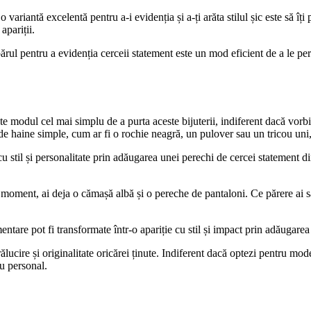
 variantă excelentă pentru a-i evidenția și a-ți arăta stilul șic este să îți 
apariții.
 părul pentru a evidenția cerceii statement este un mod eficient de a le pe
e modul cel mai simplu de a purta aceste bijuterii, indiferent dacă vorbi
ri de haine simple, cum ar fi o rochie neagră, un pulover sau un tricou un
cu stil și personalitate prin adăugarea unei perechi de cercei statement di
l moment, ai deja o cămașă albă și o pereche de pantaloni. Ce părere ai s
ntare pot fi transformate într-o apariție cu stil și impact prin adăugarea 
ălucire și originalitate oricărei ținute. Indiferent dacă optezi pentru mo
ău personal.