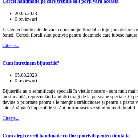
Cercei handmade pe care trebuie să-i porți vara aceasta
20.05.2023
0 reviewuri
1. Cercei handmade de vară cu inspirație floralăCu toții știm despre cer
femei. Cerceii florali sunt potriviți pentru doamnele care iubesc natura,
Citește...
Cum întreținem bijuteriile?
05.08.2023
0 reviewuri
Bijuteriile au o semnificație specială în viețile noastre - sunt mult ma
inestimabilă, reprezentând amintiri dragi de la persoane speciale. O per
devine o prioritate pentru a le menține strălucitoare și pentru a păstra vi
tale să rămână impecabile și să îți înfrumusețeze stilul în mod durabil.
Citește...
Cum alegi cerceii handmade cu flori potriviți pentru ținuta ta