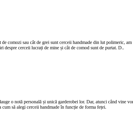
 de comozi sau cât de grei sunt cerceii handmade din lut polimeric, am să
i despre cerceii lucrați de mine și cât de comod sunt de purtat. D..
e o notă personală și unică garderobei lor. Dar, atunci când vine vorba d
ra cum să alegi cerceii handmade în funcție de forma feței.