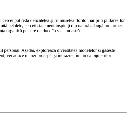
 cercei pot reda delicatețea și frumusețea florilor, iar prin purtarea lor
 imită petalele, cerceii statement inspirați din natură adaugă un farmec
anța organică pe care o aduce în viața noastră.
tilul personal. Așadar, explorează diversitatea modelelor și găsește
ent, vei aduce un aer proaspăt și îndrăzneț în lumea bijuteriilor