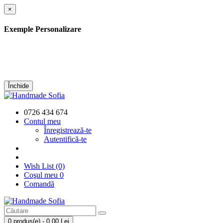
×
Exemple Personalizare
Închide
0726 434 674
Contul meu
Înregistrează-te
Autentifică-te
Wish List (0)
Coşul meu
0
Comandă
0 produs(e) - 0,00 Lei