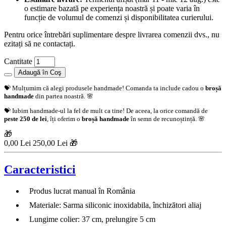
o estimare bazată pe experiența noastră și poate varia în
funcție de volumul de comenzi și disponibilitatea curierului.
Pentru orice întrebări suplimentare despre livrarea comenzii dvs., nu
ezitați să ne contactați.
Cantitate
Adaugă în Coş
💝 Mulțumim că alegi produsele handmade! Comanda ta include cadou o
broșă
handmade
din partea noastră. 🌸
💝 Iubim handmade-ul la fel de mult ca tine! De aceea, la orice comandă de
peste 250 de lei
, îți oferim o
broșă handmade
în semn de recunoștință. 🌸
🎁
0,00 Lei
250,00 Lei 🎁
Caracteristici
Produs lucrat manual în România
Materiale: Sarma siliconic inoxidabila, închizători aliaj
Lungime colier: 37 cm, prelungire 5 cm