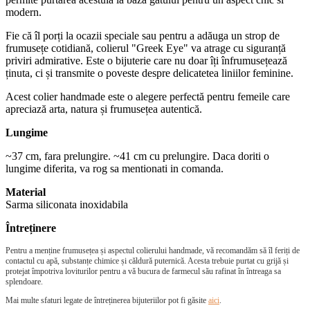
modern.
Fie că îl porți la ocazii speciale sau pentru a adăuga un strop de
frumusețe cotidiană, colierul "Greek Eye" va atrage cu siguranță
priviri admirative. Este o bijuterie care nu doar îți înfrumusețează
ținuta, ci și transmite o poveste despre delicatetea liniilor feminine.
Acest colier handmade este o alegere perfectă pentru femeile care
apreciază arta, natura și frumusețea autentică.
Lungime
~37 cm, fara prelungire. ~41 cm cu prelungire. Daca doriti o
lungime diferita, va rog sa mentionati in comanda.
Material
Sarma siliconata inoxidabila
Întreținere
Pentru a menține frumusețea și aspectul colierului handmade, vă recomandăm să îl feriți de
contactul cu apă, substanțe chimice și căldură puternică. Acesta trebuie purtat cu grijă și
protejat împotriva loviturilor pentru a vă bucura de farmecul său rafinat în întreaga sa
splendoare.
Mai multe sfaturi legate de întreținerea bijuteriilor pot fi găsite
aici
.