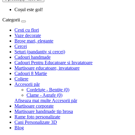
Coșul este gol!
Categorii
Cesti cu flori
Vaze decorate
Broșe mari, elegante
Cercei
Seturi (pandantiv si cercei)
Cadouri handmade
Cadouri Pentru Educatoare si Invatatoare
Martisoare educatoare, invatatoare
Cadouri 8 Martie
Coliere
Accesorii păr
Cordeluțe - Bentițe (0)
Clame - Agrafe (0)
Afiseaza mai multe Accesorii păr
Martisoare corporate
Martisoare handmade tip brosa
Rame foto personalizate
Cani Personalizate 3D
Blog