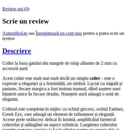
Review-uri (0)
Scrie un review
Autentifică-te
sau
Înregistrează un cont nou
pentru a putea scrie un
review
Descriere
Colier la baza gatului din margele de nisip albastre de 2 mm cu
accesorii aurii
Acest colier este mult mai mult decât un simplu
colier
- este o
expresie a eleganței și a feminității, un simbol. Lucrat cu migală și
pasiune, fiecare margica a fost insirata manual, dând naștere unei
bijuterii unice în fiecare detaliu. Nuanțele aurii adaugă o notă de
eleganta.
Colierul este completat in mijloc cu ochiul grecesc, ochiul Fatimei,
Greek Eye, care adaugă un element de rafinament și eleganță.
Aceste perle strălucesc delicat în lumină, amplificând farmecul
colierului și adăugând un aspect sofisticat. Lungimea colierului
permite purtarea acestuia la bază gâtului pentru un aspect chic si