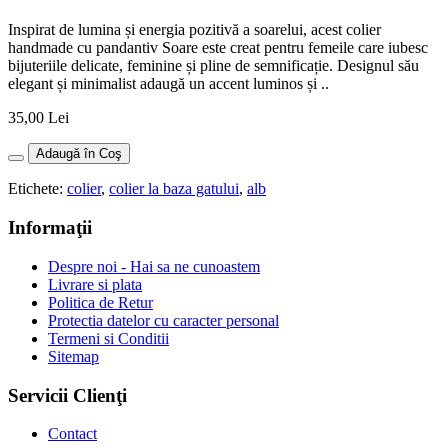
Inspirat de lumina și energia pozitivă a soarelui, acest colier
handmade cu pandantiv Soare este creat pentru femeile care iubesc
bijuteriile delicate, feminine și pline de semnificație. Designul său
elegant și minimalist adaugă un accent luminos și ..
35,00 Lei
Adaugă în Coş
Etichete:
colier
,
colier la baza gatului
,
alb
Informaţii
Despre noi - Hai sa ne cunoastem
Livrare si plata
Politica de Retur
Protectia datelor cu caracter personal
Termeni si Conditii
Sitemap
Servicii Clienţi
Contact