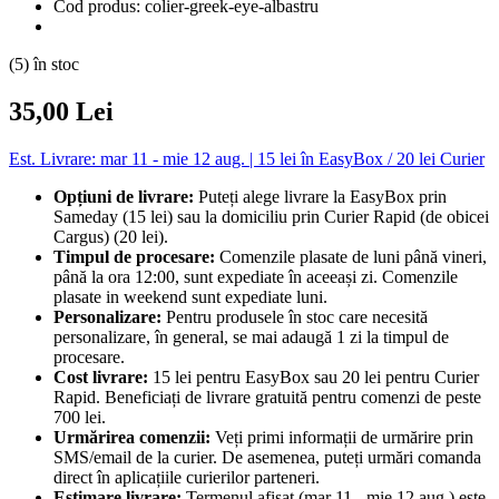
Cod produs: colier-greek-eye-albastru
(5) în stoc
35,00 Lei
Est. Livrare: mar 11 - mie 12 aug. | 15 lei în EasyBox / 20 lei Curier
Opțiuni de livrare:
Puteți alege livrare la EasyBox prin
Sameday (15 lei) sau la domiciliu prin Curier Rapid (de obicei
Cargus) (20 lei).
Timpul de procesare:
Comenzile plasate de luni până vineri,
până la ora 12:00, sunt expediate în aceeași zi. Comenzile
plasate in weekend sunt expediate luni.
Personalizare:
Pentru produsele în stoc care necesită
personalizare, în general, se mai adaugă 1 zi la timpul de
procesare.
Cost livrare:
15 lei pentru EasyBox sau 20 lei pentru Curier
Rapid. Beneficiați de livrare gratuită pentru comenzi de peste
700 lei.
Urmărirea comenzii:
Veți primi informații de urmărire prin
SMS/email de la curier. De asemenea, puteți urmări comanda
direct în aplicațiile curierilor parteneri.
Estimare livrare:
Termenul afișat (mar 11 - mie 12 aug.) este