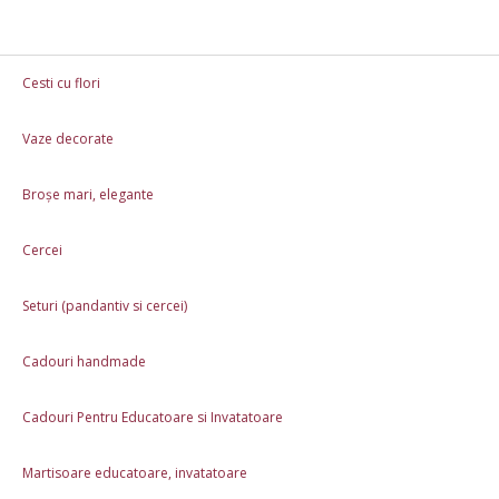
Cesti cu flori
Vaze decorate
Cesti cu flori
Vaze decorate
Broșe mari, el
Broșe mari, elegante
Martisoare educatoare, invatatoare
Cadouri 8 
Cercei
Rame foto personalizate
Cani Personalizate 3
Seturi (pandantiv si cercei)
Cadouri 8 Martie
Colier Handmade cu Pandantiv Soar
Cadouri handmade
Cadouri Pentru Educatoare si Invatatoare
Martisoare educatoare, invatatoare