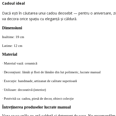
Cadoul ideal
Dacă ești în căutarea unui cadou deosebit — pentru o aniversare, zi
va decora orice spațiu cu eleganță și căldură.
Dimensiuni
Inaltime: 19 cm
Latime: 12 cm
Material
· Material vază: ceramică
· Decorațiuni: lămâi și flori de lămâie din lut polimeric, lucrate manual
· Execuție: handmade, artizanat de calitate superioară
· Utilizare: decorativă (interior)
· Potrivită ca: cadou, piesă de decor, obiect colecție
Întreținerea produselor lucrate manual
Vaza se va spăla cu apă calduță și detergent de vase. Nu recomandăm sp