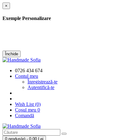
×
Exemple Personalizare
Închide
0726 434 674
Contul meu
Înregistrează-te
Autentifică-te
Wish List (0)
Coşul meu
0
Comandă
0 produs(e) - 0,00 Lei