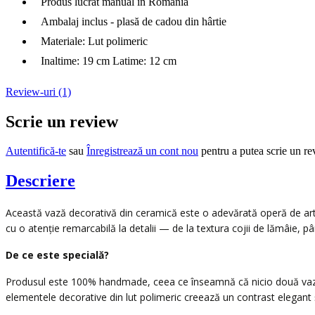
Produs lucrat manual în România
Ambalaj inclus - plasă de cadou din hârtie
Materiale: Lut polimeric
Inaltime: 19 cm Latime: 12 cm
Review-uri (1)
Scrie un review
Autentifică-te
sau
Înregistrează un cont nou
pentru a putea scrie un r
Descriere
Această vază decorativă din ceramică este o adevărată operă de artă,
cu o atenție remarcabilă la detalii — de la textura cojii de lămâie, pân
De ce este specială?
Produsul este 100% handmade, ceea ce înseamnă că nicio două vaze n
elementele decorative din lut polimeric creează un contrast elegant și