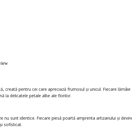
eview
 creată pentru cei care apreciază frumosul și unicul. Fiecare lămâie 
ă la delicatele petale albe ale florilor.
u sunt identice. Fiecare piesă poartă amprenta artizanului și devine 
 sofisticat.