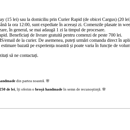
y (15 lei) sau la domiciliu prin Curier Rapid (de obicei Cargus) (20 lei
ână la ora 12:00, sunt expediate în aceeași zi. Comenzile plasate in we
are, în general, se mai adaugă 1 zi la timpul de procesare.
id. Beneficiați de livrare gratuită pentru comenzi de peste 700 lei.
/email de la curier. De asemenea, puteți urmări comanda direct în aplica
estimare bazată pe experiența noastră și poate varia în funcție de volumu
tați să ne contactați.
handmade
din partea noastră. 🌸
250 de lei
, îți oferim o
broșă handmade
în semn de recunoștință. 🌸