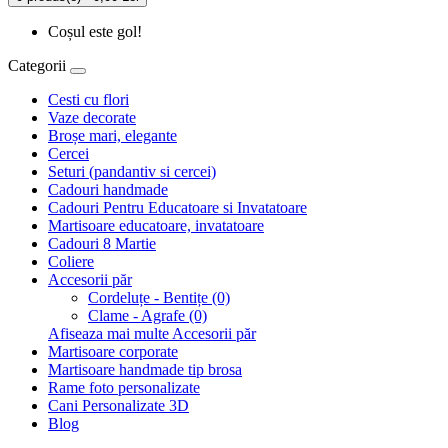
Coșul este gol!
Categorii
Cesti cu flori
Vaze decorate
Broșe mari, elegante
Cercei
Seturi (pandantiv si cercei)
Cadouri handmade
Cadouri Pentru Educatoare si Invatatoare
Martisoare educatoare, invatatoare
Cadouri 8 Martie
Coliere
Accesorii păr
Cordeluțe - Bentițe (0)
Clame - Agrafe (0)
Afiseaza mai multe Accesorii păr
Martisoare corporate
Martisoare handmade tip brosa
Rame foto personalizate
Cani Personalizate 3D
Blog