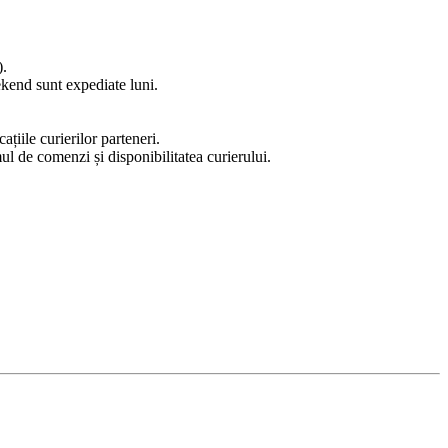
).
ekend sunt expediate luni.
țiile curierilor parteneri.
l de comenzi și disponibilitatea curierului.