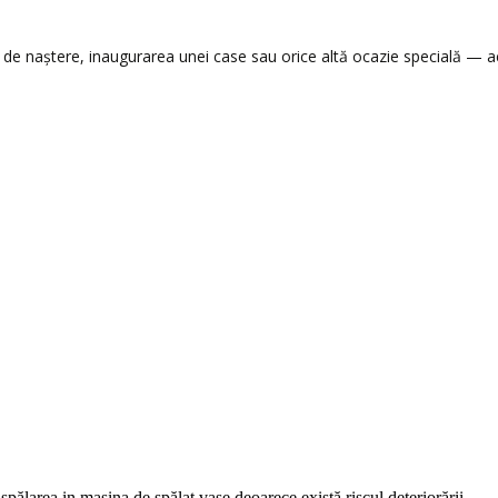
 de naștere, inaugurarea unei case sau orice altă ocazie specială — a
ălarea in mașina de spălat vase deoarece există riscul deteriorării.