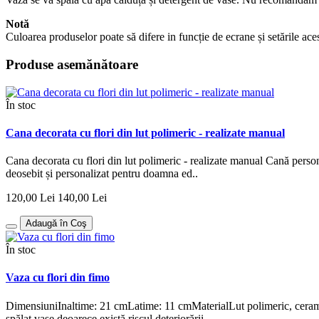
Notă
Culoarea produselor poate să difere in funcție de ecrane și setările ace
Produse asemănătoare
În stoc
Cana decorata cu flori din lut polimeric - realizate manual
Cana decorata cu flori din lut polimeric - realizate manual Cană person
deosebit și personalizat pentru doamna ed..
120,00 Lei
140,00 Lei
Adaugă în Coş
În stoc
Vaza cu flori din fimo
DimensiuniInaltime: 21 cmLatime: 11 cmMaterialLut polimeric, ceramic
spălat vase deoarece există riscul deteriorării...