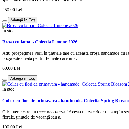
250,00 Lei
Adaugă în Coş
În stoc
Brosa cu lamai - Colectia Limone 2026
Adu prospețimea verii în ținutele tale cu această broșă handmade cu lă
broșa este creată pentru femeile care iub..
60,00 Lei
Adaugă în Coş
În stoc
Colier cu flori de primavara - handmade, Colecția Spring Bloss
O bijuterie care nu trece neobservatăAcesta nu este doar un simplu set d
florale, ținutele de vacanță sau a..
100,00 Lei