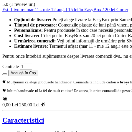
5.0 (1 review-uri)
Est. Livrare: mar 11 - mie 12 aug. | 15 lei în EasyBox / 20 lei Curier
Opțiuni de livrare:
Puteți alege livrare la EasyBox prin Sameda
Timpul de procesare:
Comenzile plasate de luni până vineri, p
Personalizare:
Pentru produsele în stoc care necesită personaliz
Cost livrare:
15 lei pentru EasyBox sau 20 lei pentru Curier Rap
Urmărirea comenzii:
Veți primi informații de urmărire prin SMS
Estimare livrare:
Termenul afișat (mar 11 - mie 12 aug.) este o 
Pentru orice întrebări suplimentare despre livrarea comenzii dvs., nu ezi
Cantitate
Adaugă în Coş
💝 Mulțumim că alegi produsele handmade! Comanda ta include cadou o
broșă 
💝 Iubim handmade-ul la fel de mult ca tine! De aceea, la orice comandă de
peste 
🎁
0,00 Lei
250,00 Lei 🎁
Caracteristici