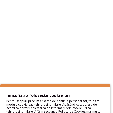
Informaţii
Despre noi - Hai sa ne cunoastem
Livrare si plata
Politica de Retur
Protectia datelor cu caracter personal
Termeni si Conditii
Sitemap
Servicii Clienţi
Contact
Contul meu
hmsofia.ro foloseste cookie-uri
Pentru scopuri precum afișarea de conținut personalizat, folosim
Contul meu
module cookie sau tehnologii similare. Apăsând Accept, ești de
acord să permiți colectarea de informații prin cookie-uri sau
Istoric comenzi
tehnologii similare. Află in sectiunea Politica de Cookies mai multe