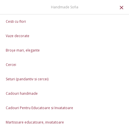
0
×
Handmade Sofia
Set de cafea floral vara
Cesti cu flori
Vaze decorate
Broșe mari, elegante
Cercei
Seturi (pandantiv si cercei)
Cadouri handmade
Cadouri Pentru Educatoare si Invatatoare
Martisoare educatoare, invatatoare