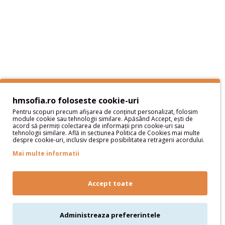
Livrare si plata
Politica de Retur
Protectia datelor cu caracter personal
Termeni si Conditii
Sitemap
Servicii Clienţi
Contact
hmsofia.ro foloseste cookie-uri
Pentru scopuri precum afișarea de conținut personalizat, folosim
module cookie sau tehnologii similare. Apăsând Accept, ești de
Contul meu
acord să permiți colectarea de informații prin cookie-uri sau
tehnologii similare. Află in sectiunea Politica de Cookies mai multe
despre cookie-uri, inclusiv despre posibilitatea retragerii acordului.
Contul meu
Istoric comenzi
Mai multe informatii
Wish List
Newsletter
Accept toate
Oferte speciale
Parteneri
Administreaza prefererintele