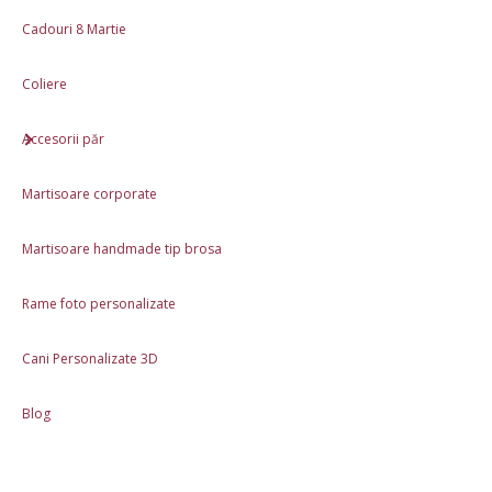
Produs lucrat manual în România
Cadouri 8 Martie
Ambalaj cadou inclus: plic martisor din hartie
Coliere
Materiale: Lut polimeric
Dimensiuni aproximative: 4cm x 3cm
Accesorii păr
Martisoare corporate
Review-uri (0)
Descriere
Martisoare handmade tip brosa
Rame foto personalizate
Produse asemănătoare
Cani Personalizate 3D
În stoc
În stoc
Martisoare Personalizate
Blog
Pentru Medici
15,00 Lei