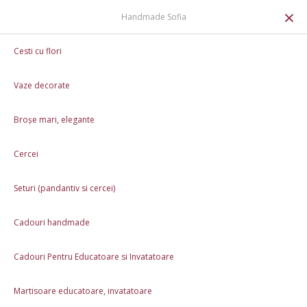
0
×
Handmade Sofia
Martisor pentru dentist - Dintisor
Cesti cu flori
Vaze decorate
▶ VIDEO
Mărțișor dintisor handmade – original și plin de farmec
La comandă
Broșe mari, elegante
25,00 Lei
Cercei
Întreabă timp realizare
💝 Iubim handmade-ul la fel de mult ca tine! De aceea, la orice
Seturi (pandantiv si cercei)
comandă de
peste 250 de lei
, îți oferim o
broșă handmade
în semn
de recunoștință. 🌸
Cadouri handmade
🎁
0,00 Lei
250,00 Lei 🎁
Cadouri Pentru Educatoare si Invatatoare
Caracteristici
Martisoare educatoare, invatatoare