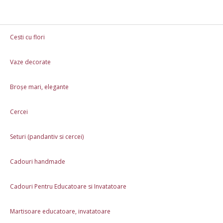
Cesti cu flori
Vaze decorate
Cesti cu flori
Vaze decorate
Broșe mari, el
Broșe mari, elegante
Martisoare educatoare, invatatoare
Cadouri 8 
Cercei
Rame foto personalizate
Cani Personalizate 3
Seturi (pandantiv si cercei)
Martisoare handmade tip brosa
Brosa Oita roz
Cadouri handmade
Cadouri Pentru Educatoare si Invatatoare
Martisoare educatoare, invatatoare