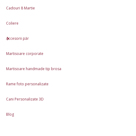
Cadouri 8 Martie
Coliere
Accesorii păr
Martisoare corporate
Martisoare handmade tip brosa
Rame foto personalizate
Caracteristici
Cani Personalizate 3D
Produs lucrat manual în România
Ambalaj cadou inclus: plic din hartie
Blog
Materiale: Lut polimeric
Dimensiune: 3cm x 2.5cm