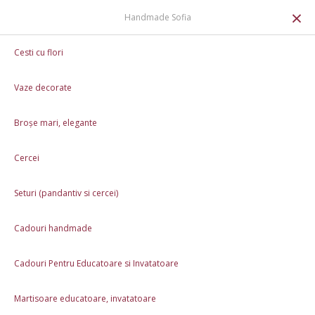
0
×
Handmade Sofia
Martisoare handmade tip brosa
Brosa cu floarea soarelui
Cesti cu flori
Brosa cu floarea soarelui - handmade
Vaze decorate
La comandă
35,00 Lei
Broșe mari, elegante
Întreabă timp realizare
Cercei
💝 Iubim handmade-ul la fel de mult ca tine! De aceea, la orice
comandă de
peste 250 de lei
, îți oferim o
broșă handmade
în semn
Seturi (pandantiv si cercei)
de recunoștință. 🌸
🎁
Cadouri handmade
0,00 Lei
250,00 Lei 🎁
Cadouri Pentru Educatoare si Invatatoare
Caracteristici
Martisoare educatoare, invatatoare