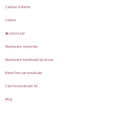
Produs lucrat manual în România
Cadouri 8 Martie
Ambalaj cadou: saculet premium organza
Materiale: Lut polimeric
Coliere
Aproximativ 4 cm diametru
Accesorii păr
Review-uri (0)
Martisoare corporate
Descriere
Martisoare handmade tip brosa
Produse asemănătoare
Rame foto personalizate
În stoc
Cani Personalizate 3D
Mărțișor brosa - Musetel cu
codita (alb)
Blog
12,00 Lei