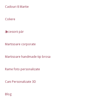
Caracteristici
Cadouri 8 Martie
Produs lucrat manual în România
Coliere
Ambalaj cadou inclus: plic din hartie
Materiale: Lut polimeric
Accesorii păr
Dimensiune: 3.5cm x 3.5cm
Martisoare corporate
Review-uri (0)
Martisoare handmade tip brosa
Descriere
Rame foto personalizate
Cani Personalizate 3D
Produse asemănătoare
Blog
În stoc
În stoc