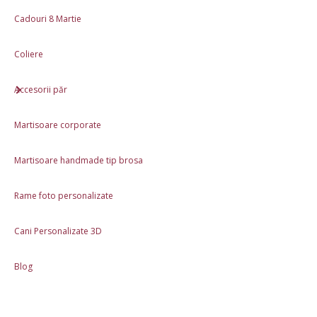
🎁
Cadouri 8 Martie
0,00 Lei
250,00 Lei 🎁
Coliere
Caracteristici
Accesorii păr
Produs lucrat manual în România
Ambalaj cadou inclus
Martisoare corporate
Materiale: Lut polimeric
Martisoare handmade tip brosa
Dimensiune: 4cm x 2.5cm
Rame foto personalizate
Review-uri (1)
Cani Personalizate 3D
Descriere
Blog
Produse asemănătoare