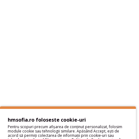
Informaţii
Despre noi - Hai sa ne cunoastem
Livrare si plata
Politica de Retur
Protectia datelor cu caracter personal
Termeni si Conditii
Sitemap
Servicii Clienţi
Contact
Contul meu
hmsofia.ro foloseste cookie-uri
Pentru scopuri precum afișarea de conținut personalizat, folosim
Contul meu
module cookie sau tehnologii similare. Apăsând Accept, ești de
acord să permiți colectarea de informații prin cookie-uri sau
Istoric comenzi