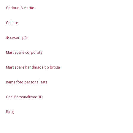
0,00 Lei
250,00 Lei 🎁
Cadouri 8 Martie
Caracteristici
Coliere
Produs lucrat manual în România
Accesorii păr
Ambalaj cadou inclus
Martisoare corporate
Materiale: Lut polimeric
Dimensiune: 4cm x 2.5cm
Martisoare handmade tip brosa
Rame foto personalizate
Review-uri (1)
Descriere
Cani Personalizate 3D
Blog
Produse asemănătoare
În stoc
În stoc