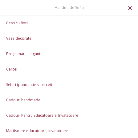
0
×
Handmade Sofia
Pentru evenimente
Cesti cu flori
Pentru evenimente
Vaze decorate
Subcategorii
Bijuterii mireasă (4)
Broșe mari, elegante
Cercei
Ce spun clienții noștri
Seturi (pandantiv si cercei)
Reviews
Cadouri handmade
5.0
(111)
Adaugați un review pe Google
Cadouri Pentru Educatoare si Invatatoare
Martisoare educatoare, invatatoare
Gabriela Grigoric