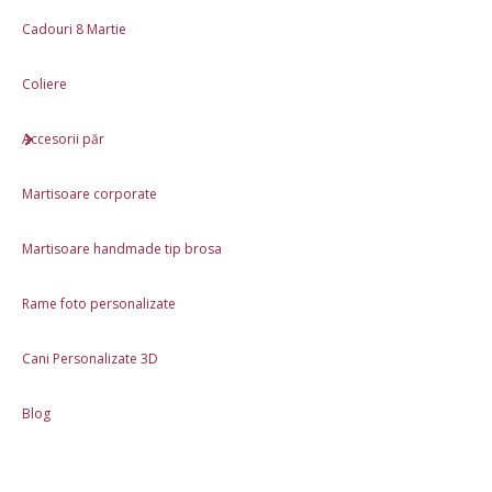
June 18, 2025
Cadouri 8 Martie
ru cercei! Sunt lucrati cu
Super incantata de prod
Coliere
rie! Superb!
Accesorii păr
Martisoare corporate
te mai mult
Citește
Martisoare handmade tip brosa
Rame foto personalizate
Cani Personalizate 3D
Informaţii
Blog
Despre noi - Hai sa ne cunoastem
Livrare si plata
Politica de Retur