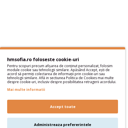
Protectia datelor cu caracter personal
Termeni si Conditii
Sitemap
Servicii Clienţi
Contact
Contul meu
hmsofia.ro foloseste cookie-uri
Pentru scopuri precum afișarea de conținut personalizat, folosim
Contul meu
module cookie sau tehnologii similare. Apăsând Accept, ești de
acord să permiți colectarea de informații prin cookie-uri sau
Istoric comenzi
tehnologii similare. Află in sectiunea Politica de Cookies mai multe
despre cookie-uri, inclusiv despre posibilitatea retragerii acordului.
Wish List
Newsletter
Mai multe informatii
Oferte speciale
Parteneri
Accept toate
Administreaza prefererintele