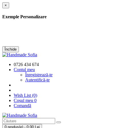
×
Exemple Personalizare
Închide
0726 434 674
Contul meu
Înregistrează-te
Autentifică-te
Wish List (0)
Coşul meu
0
Comandă
0 produs(e) - 0,00 Lei