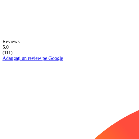
Reviews
5.0
(111)
Adaugați un review pe Google