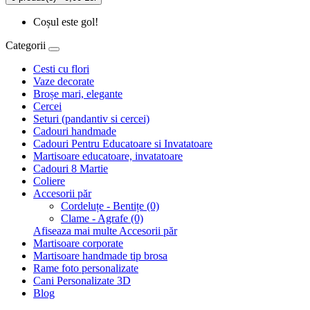
Coșul este gol!
Categorii
Cesti cu flori
Vaze decorate
Broșe mari, elegante
Cercei
Seturi (pandantiv si cercei)
Cadouri handmade
Cadouri Pentru Educatoare si Invatatoare
Martisoare educatoare, invatatoare
Cadouri 8 Martie
Coliere
Accesorii păr
Cordeluțe - Bentițe (0)
Clame - Agrafe (0)
Afiseaza mai multe Accesorii păr
Martisoare corporate
Martisoare handmade tip brosa
Rame foto personalizate
Cani Personalizate 3D
Blog