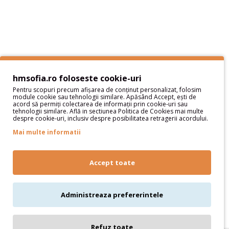
Sitemap
Servicii Clienţi
Contact
Contul meu
hmsofia.ro foloseste cookie-uri
Pentru scopuri precum afișarea de conținut personalizat, folosim
Contul meu
module cookie sau tehnologii similare. Apăsând Accept, ești de
acord să permiți colectarea de informații prin cookie-uri sau
Istoric comenzi
tehnologii similare. Află in sectiunea Politica de Cookies mai multe
despre cookie-uri, inclusiv despre posibilitatea retragerii acordului.
Wish List
Newsletter
Mai multe informatii
Oferte speciale
Parteneri
Accept toate
Administreaza prefererintele
Refuz toate