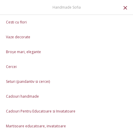
0
×
Handmade Sofia
Cercei
Cercei statement - Floare de Bujor
Cesti cu flori
Vaze decorate
Broșe mari, elegante
Cercei
Seturi (pandantiv si cercei)
Cadouri handmade
Cadouri Pentru Educatoare si Invatatoare
Martisoare educatoare, invatatoare