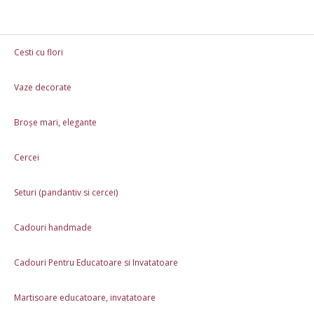
Cesti cu flori
Vaze decorate
Cesti cu flori
Vaze decorate
Broșe mari, el
Broșe mari, elegante
Martisoare educatoare, invatatoare
Cadouri 8 
Cercei
Rame foto personalizate
Cani Personalizate 3
Seturi (pandantiv si cercei)
Cercei
Cercei floare de mac
Cadouri handmade
Cadouri Pentru Educatoare si Invatatoare
Martisoare educatoare, invatatoare