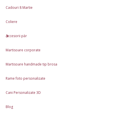
Cadouri 8 Martie
Produs lucrat manual în România
Materiale: Lut polimeric
Coliere
Accesorii păr
Review-uri (0)
Martisoare corporate
Descriere
Martisoare handmade tip brosa
Etichete:
cercei
,
albastru
,
crini
Rame foto personalizate
Cani Personalizate 3D
Informaţii
Despre noi - Hai sa ne cunoastem
Blog
Livrare si plata
Politica de Retur
Protectia datelor cu caracter personal