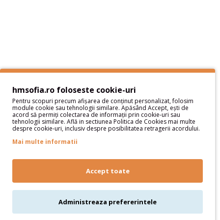
Termeni si Conditii
Sitemap
Servicii Clienţi
Contact
Contul meu
hmsofia.ro foloseste cookie-uri
Pentru scopuri precum afișarea de conținut personalizat, folosim
Contul meu
module cookie sau tehnologii similare. Apăsând Accept, ești de
acord să permiți colectarea de informații prin cookie-uri sau
Istoric comenzi
tehnologii similare. Află in sectiunea Politica de Cookies mai multe
despre cookie-uri, inclusiv despre posibilitatea retragerii acordului.
Wish List
Newsletter
Mai multe informatii
Oferte speciale
Parteneri
Accept toate
Administreaza prefererintele