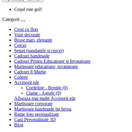
Coșul este gol!
Categorii
Cesti cu flori
Vaze decorate
Broșe mari, elegante
Cercei
Seturi (pandantiv si cercei)
Cadouri handmade
Cadouri Pentru Educatoare si Invatatoare
Martisoare educatoare, invatatoare
Cadouri 8 Martie
Coliere
Accesorii păr
Cordeluțe - Bentițe (0)
Clame - Agrafe (0)
Afiseaza mai multe Accesorii păr
Martisoare corporate
Martisoare handmade tip brosa
Rame foto personalizate
Cani Personalizate 3D
Blog