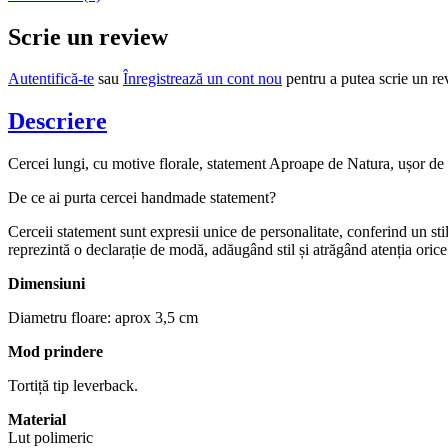
Scrie un review
Autentifică-te
sau
Înregistrează un cont nou
pentru a putea scrie un r
Descriere
Cercei lungi, cu motive florale, statement Aproape de Natura, ușor de a
De ce ai purta cercei handmade statement?
Cerceii statement sunt expresii unice de personalitate, conferind un stil
reprezintă o declarație de modă, adăugând stil și atrăgând atenția orice 
Dimensiuni
Diametru floare: aprox 3,5 cm
Mod prindere
Tortiță tip leverback.
Material
Lut polimeric