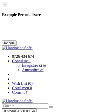
×
Exemple Personalizare
Închide
0726 434 674
Contul meu
Înregistrează-te
Autentifică-te
Wish List (0)
Coşul meu
0
Comandă
0 produs(e) - 0,00 Lei