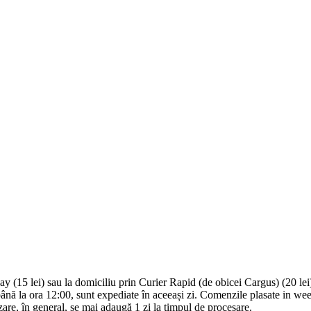
y (15 lei) sau la domiciliu prin Curier Rapid (de obicei Cargus) (20 lei
ână la ora 12:00, sunt expediate în aceeași zi. Comenzile plasate in we
are, în general, se mai adaugă 1 zi la timpul de procesare.