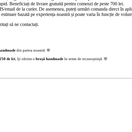
id. Beneficiați de livrare gratuită pentru comenzi de peste 700 lei.
/email de la curier. De asemenea, puteți urmări comanda direct în aplica
estimare bazată pe experiența noastră și poate varia în funcție de volumu
tați să ne contactați.
handmade
din partea noastră. 🌸
250 de lei
, îți oferim o
broșă handmade
în semn de recunoștință. 🌸