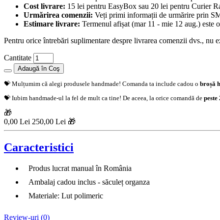
Cost livrare:
15 lei pentru EasyBox sau 20 lei pentru Curier Rap
Urmărirea comenzii:
Veți primi informații de urmărire prin SMS
Estimare livrare:
Termenul afișat (mar 11 - mie 12 aug.) este o 
Pentru orice întrebări suplimentare despre livrarea comenzii dvs., nu ezi
Cantitate
Adaugă în Coş
💝 Mulțumim că alegi produsele handmade! Comanda ta include cadou o
broșă 
💝 Iubim handmade-ul la fel de mult ca tine! De aceea, la orice comandă de
peste 
🎁
0,00 Lei
250,00 Lei 🎁
Caracteristici
Produs lucrat manual în România
Ambalaj cadou inclus - săculeț organza
Materiale: Lut polimeric
Review-uri (0)