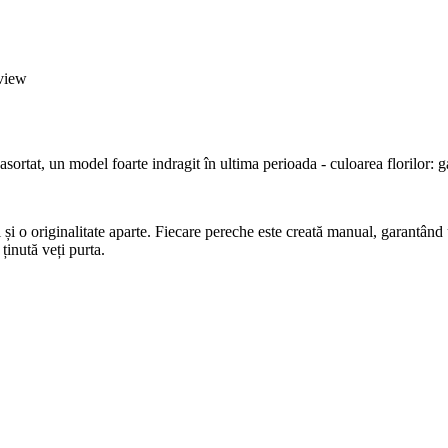
eview
sortat, un model foarte indragit în ultima perioada - culoarea florilor: 
 și o originalitate aparte. Fiecare pereche este creată manual, garantând u
ținută veți purta.