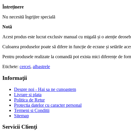
Întreținere
Nu necesită îngrijire specială
Notă
Acest produs este lucrat exclusiv manual cu migală și o atenție deosebit
Culoarea produselor poate să difere in funcție de ecrane și setările ace
Pentru produsele realizate la comandă pot exista mici diferențe de fo
Etichete:
cercei
,
albastrele
Informaţii
Despre noi - Hai sa ne cunoastem
Livrare si plata
Politica de Retur
Protectia datelor cu caracter personal
Termeni si Conditii
Sitemap
Servicii Clienţi