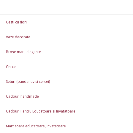
Cesti cu flori
Vaze decorate
Cesti cu flori
Vaze decorate
Broșe mari, el
Broșe mari, elegante
Martisoare educatoare, invatatoare
Cadouri 8 
Cercei
Rame foto personalizate
Cani Personalizate 3
Seturi (pandantiv si cercei)
Cani de Craciun
Cana Moș Crăciun și flacăra credin
Cadouri handmade
Cadouri Pentru Educatoare si Invatatoare
Martisoare educatoare, invatatoare