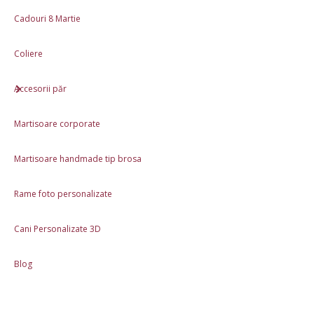
Cadouri 8 Martie
Coliere
Accesorii păr
Martisoare corporate
Martisoare handmade tip brosa
Rame foto personalizate
Caracteristici
Cani Personalizate 3D
Produs lucrat manual în România
Blog
Materiale: Lut polimeric