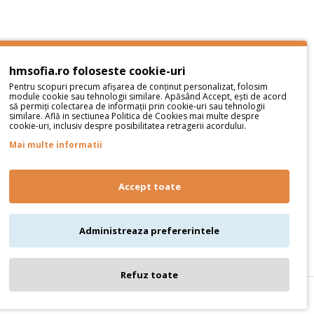
hmsofia.ro foloseste cookie-uri
Pentru scopuri precum afișarea de conținut personalizat, folosim
module cookie sau tehnologii similare. Apăsând Accept, ești de acord
să permiți colectarea de informații prin cookie-uri sau tehnologii
similare. Află in sectiunea Politica de Cookies mai multe despre
cookie-uri, inclusiv despre posibilitatea retragerii acordului.
Parteneri
Mai multe informatii
Accept toate
Administreaza prefererintele
Refuz toate
Atelier bijuterii și accesorii lucrate manual