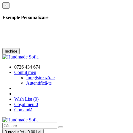
×
Exemple Personalizare
Închide
0726 434 674
Contul meu
Înregistrează-te
Autentifică-te
Wish List (0)
Coşul meu
0
Comandă
0 produs(e) - 0,00 Lei