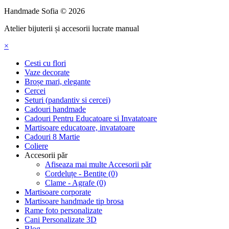
Handmade Sofia © 2026
Atelier bijuterii și accesorii lucrate manual
×
Cesti cu flori
Vaze decorate
Broșe mari, elegante
Cercei
Seturi (pandantiv si cercei)
Cadouri handmade
Cadouri Pentru Educatoare si Invatatoare
Martisoare educatoare, invatatoare
Cadouri 8 Martie
Coliere
Accesorii păr
Afiseaza mai multe Accesorii păr
Cordeluțe - Bentițe (0)
Clame - Agrafe (0)
Martisoare corporate
Martisoare handmade tip brosa
Rame foto personalizate
Cani Personalizate 3D
Blog