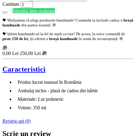
Cantitate
Întreabă timp realizare
💝 Mulțumim că alegi produsele handmade! Comanda ta include cadou o
broșă
handmade
din partea noastră. 🌸
💝 Iubim handmade-ul la fel de mult ca tine! De aceea, la orice comandă de
peste 250 de lei
, îți oferim o
broșă handmade
în semn de recunoștință. 🌸
🎁
0,00 Lei
250,00 Lei 🎁
Caracteristici
Produs lucrat manual în România
Ambalaj inclus - plasă de cadou din hârtie
Materiale: Lut polimeric
Volum: 350 ml
Review-uri (0)
Scrie un review