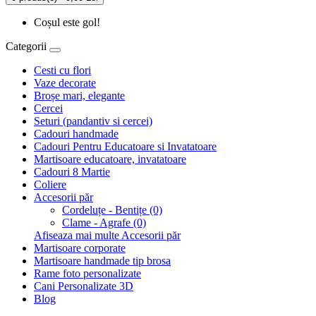
Coșul este gol!
Categorii
Cesti cu flori
Vaze decorate
Broșe mari, elegante
Cercei
Seturi (pandantiv si cercei)
Cadouri handmade
Cadouri Pentru Educatoare si Invatatoare
Martisoare educatoare, invatatoare
Cadouri 8 Martie
Coliere
Accesorii păr
Cordeluțe - Bentițe (0)
Clame - Agrafe (0)
Afiseaza mai multe Accesorii păr
Martisoare corporate
Martisoare handmade tip brosa
Rame foto personalizate
Cani Personalizate 3D
Blog