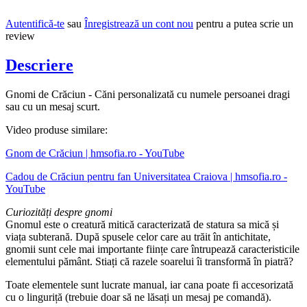
Autentifică-te
sau
Înregistrează un cont nou
pentru a putea scrie un
review
Descriere
Gnomi de Crăciun - Căni personalizată cu numele persoanei dragi
sau cu un mesaj scurt.
Video produse similare:
Gnom de Crăciun | hmsofia.ro - YouTube
Cadou de Crăciun pentru fan Universitatea Craiova | hmsofia.ro -
YouTube
Curiozități despre gnomi
Gnomul este o creatură mitică caracterizată de statura sa mică și
viața subterană. După spusele celor care au trăit în antichitate,
gnomii sunt cele mai importante ființe care întrupează caracteristicile
elementului pământ. Stiați că razele soarelui îi transformă în piatră?
Toate elementele sunt lucrate manual, iar cana poate fi accesorizată
cu o linguriță (trebuie doar să ne lăsați un mesaj pe comandă).