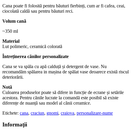
Cana poate fi folosită pentru băuturi fierbinți, cum ar fi cafea, ceai,
ciocolată caldă sau pentru băuturi reci.
Volum cană
~350 ml
Material
Lut polimeric, ceramică colorată
Întreținerea cănilor personalizate
Cana se va spăla cu apă calduță și detergent de vase. Nu
recomandăm spălarea in mașina de spălat vase deoarece există riscul
deteriorării.
Notă
Culoarea produselor poate să difere in funcție de ecrane și setările
acestora. Pentru cănile lucrate la comandă este posibil să existe
diferențe de nuanță sau model al cănii ceramice.
Etichete:
cana
,
craciun
,
gnomi
,
craiova
,
personalizare-nume
Informaţii