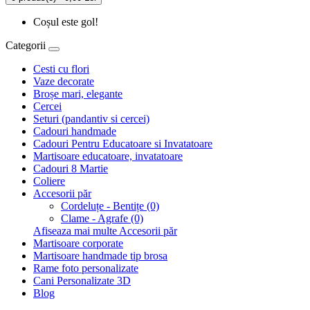
Coșul este gol!
Categorii
Cesti cu flori
Vaze decorate
Broșe mari, elegante
Cercei
Seturi (pandantiv si cercei)
Cadouri handmade
Cadouri Pentru Educatoare si Invatatoare
Martisoare educatoare, invatatoare
Cadouri 8 Martie
Coliere
Accesorii păr
Cordeluțe - Bentițe (0)
Clame - Agrafe (0)
Afiseaza mai multe Accesorii păr
Martisoare corporate
Martisoare handmade tip brosa
Rame foto personalizate
Cani Personalizate 3D
Blog