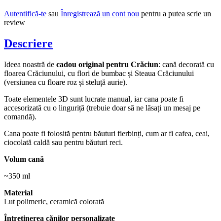
Autentifică-te
sau
Înregistrează un cont nou
pentru a putea scrie un
review
Descriere
Ideea noastră de
cadou original pentru Crăciun
: cană decorată cu
floarea Crăciunului, cu flori de bumbac și Steaua Crăciunului
(versiunea cu floare roz și steluță aurie).
Toate elementele 3D sunt lucrate manual, iar cana poate fi
accesorizată cu o linguriță (trebuie doar să ne lăsați un mesaj pe
comandă).
Cana poate fi folosită pentru băuturi fierbinți, cum ar fi cafea, ceai,
ciocolată caldă sau pentru băuturi reci.
Volum cană
~350 ml
Material
Lut polimeric, ceramică colorată
Întreținerea cănilor personalizate