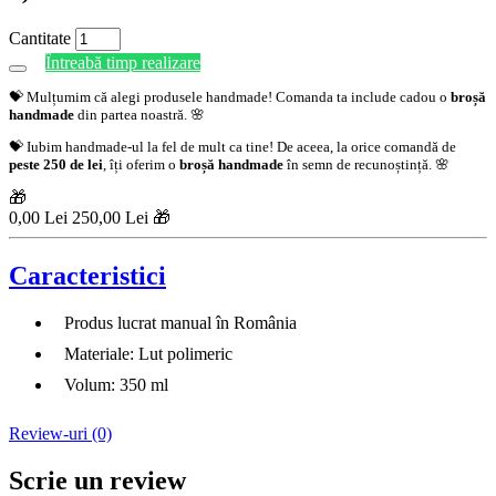
Cantitate
Întreabă timp realizare
💝 Mulțumim că alegi produsele handmade! Comanda ta include cadou o
broșă
handmade
din partea noastră. 🌸
💝 Iubim handmade-ul la fel de mult ca tine! De aceea, la orice comandă de
peste 250 de lei
, îți oferim o
broșă handmade
în semn de recunoștință. 🌸
🎁
0,00 Lei
250,00 Lei 🎁
Caracteristici
Produs lucrat manual în România
Materiale: Lut polimeric
Volum: 350 ml
Review-uri (0)
Scrie un review