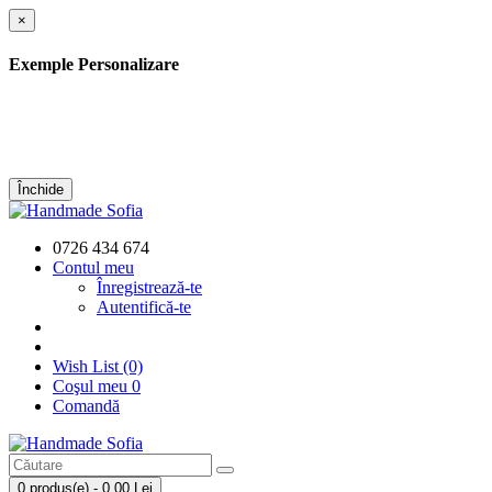
×
Exemple Personalizare
Închide
0726 434 674
Contul meu
Înregistrează-te
Autentifică-te
Wish List (0)
Coşul meu
0
Comandă
0 produs(e) - 0,00 Lei