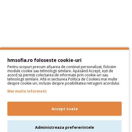
Protectia datelor cu caracter personal
Termeni si Conditii
Sitemap
Servicii Clienţi
Contact
Contul meu
hmsofia.ro foloseste cookie-uri
Pentru scopuri precum afișarea de conținut personalizat, folosim
Contul meu
module cookie sau tehnologii similare. Apăsând Accept, ești de
acord să permiți colectarea de informații prin cookie-uri sau
Istoric comenzi
tehnologii similare. Află in sectiunea Politica de Cookies mai multe
despre cookie-uri, inclusiv despre posibilitatea retragerii acordului.
Wish List
Newsletter
Mai multe informatii
Oferte speciale
Parteneri
Accept toate
Administreaza prefererintele