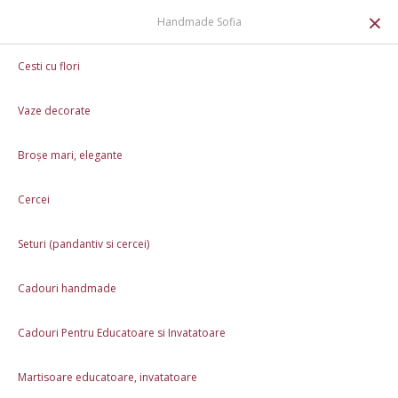
0
×
Handmade Sofia
Cani Personalizate 3D
Cesti cu flori
Cana 3D - Uniforma pentru doamna Doctor
Vaze decorate
Broșe mari, elegante
Cercei
Seturi (pandantiv si cercei)
Cadouri handmade
Cadouri Pentru Educatoare si Invatatoare
Martisoare educatoare, invatatoare