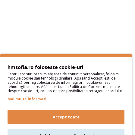
Politica de Retur
Protectia datelor cu caracter personal
Termeni si Conditii
Sitemap
Servicii Clienţi
Contact
Contul meu
hmsofia.ro foloseste cookie-uri
Pentru scopuri precum afișarea de conținut personalizat, folosim
Contul meu
module cookie sau tehnologii similare. Apăsând Accept, ești de
acord să permiți colectarea de informații prin cookie-uri sau
Istoric comenzi
tehnologii similare. Află in sectiunea Politica de Cookies mai multe
despre cookie-uri, inclusiv despre posibilitatea retragerii acordului.
Wish List
Newsletter
Mai multe informatii
Oferte speciale
Parteneri
Accept toate