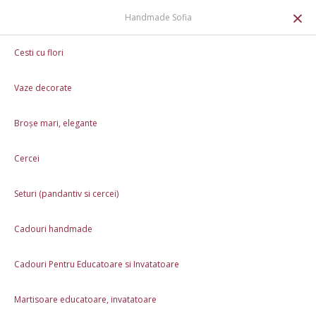
0
×
Handmade Sofia
Cană Fetița Ursuleț
Cesti cu flori
Vaze decorate
Broșe mari, elegante
Cercei
Seturi (pandantiv si cercei)
Cadouri handmade
Cadouri Pentru Educatoare si Invatatoare
Martisoare educatoare, invatatoare