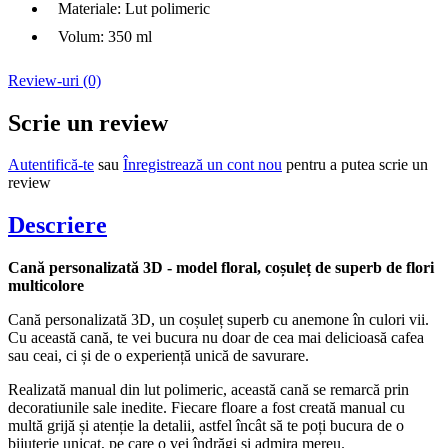
Materiale: Lut polimeric
Volum: 350 ml
Review-uri (0)
Scrie un review
Autentifică-te
sau
Înregistrează un cont nou
pentru a putea scrie un
review
Descriere
Cană personalizată 3D - model floral, coșuleț de superb de flori
multicolore
Cană personalizată 3D, un coșuleț superb cu anemone în culori vii.
Cu această cană, te vei bucura nu doar de cea mai delicioasă cafea
sau ceai, ci și de o experiență unică de savurare.
Realizată manual din lut polimeric, această cană se remarcă prin
decoratiunile sale inedite. Fiecare floare a fost creată manual cu
multă grijă și atenție la detalii, astfel încât să te poți bucura de o
bijuterie unicat, pe care o vei îndrăgi și admira mereu.