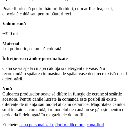
Poate fi folosită pentru băuturi fierbinți, cum ar fi cafea, ceai,
ciocolată caldă sau pentru băuturi reci.
Volum cană
~350 ml
Material
Lut polimeric, ceramică colorată
Întreținerea cănilor personalizate
Cana se va spăla cu apă calduță și detergent de vase. Nu
recomandăm spălarea in mașina de spălat vase deoarece există riscul
deteriorării.
Notă
Culoarea produselor poate să difere in funcție de ecrane și setările
acestora. Pentru cănile lucrate la comandă este posibil să existe
diferențe de nuanță sau model al cănii ceramice. Majoritatea cănilor
sunt lucrate la comandă, iar modelul de cană nu se găsește pentru o
perioada îndelungată în magazinele de profil.
Etichete:
cana personalizata
,
flori multicolore
,
cana-flori