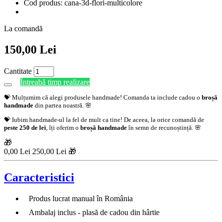
Cod produs: cana-3d-flori-multicolore
La comandă
150,00 Lei
Cantitate
Întreabă timp realizare
💝 Mulțumim că alegi produsele handmade! Comanda ta include cadou o
broșă
handmade
din partea noastră. 🌸
💝 Iubim handmade-ul la fel de mult ca tine! De aceea, la orice comandă de
peste 250 de lei
, îți oferim o
broșă handmade
în semn de recunoștință. 🌸
🎁
0,00 Lei
250,00 Lei 🎁
Caracteristici
Produs lucrat manual în România
Ambalaj inclus - plasă de cadou din hârtie