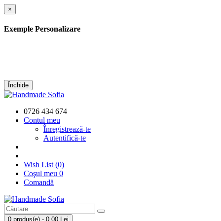
×
Exemple Personalizare
Închide
0726 434 674
Contul meu
Înregistrează-te
Autentifică-te
Wish List (0)
Coşul meu
0
Comandă
0 produs(e) - 0,00 Lei