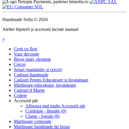
Handmade Sofia © 2026
Atelier bijuterii și accesorii lucrate manual
×
Cesti cu flori
Vaze decorate
Broșe mari, elegante
Cercei
Seturi (pandantiv si cercei)
Cadouri handmade
Cadouri Pentru Educatoare si Invatatoare
Martisoare educatoare, invatatoare
Cadouri 8 Martie
Coliere
Accesorii păr
Afiseaza mai multe Accesorii păr
Cordeluțe - Bentițe (0)
Clame - Agrafe (0)
Martisoare corporate
Martisoare handmade tip brosa