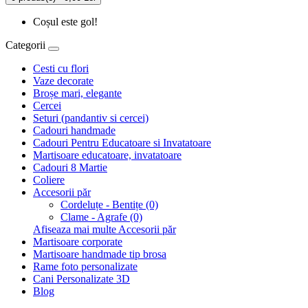
Coșul este gol!
Categorii
Cesti cu flori
Vaze decorate
Broșe mari, elegante
Cercei
Seturi (pandantiv si cercei)
Cadouri handmade
Cadouri Pentru Educatoare si Invatatoare
Martisoare educatoare, invatatoare
Cadouri 8 Martie
Coliere
Accesorii păr
Cordeluțe - Bentițe (0)
Clame - Agrafe (0)
Afiseaza mai multe Accesorii păr
Martisoare corporate
Martisoare handmade tip brosa
Rame foto personalizate
Cani Personalizate 3D
Blog