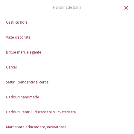
0
×
Handmade Sofia
Cadouri Personalizate Craiova
Cesti cu flori
Set brose festive: flori de gheata
Vaze decorate
Broșe mari, elegante
Cercei
Seturi (pandantiv si cercei)
Cadouri handmade
Cadouri Pentru Educatoare si Invatatoare
Martisoare educatoare, invatatoare