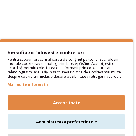
Sitemap
Servicii Clienţi
Contact
Contul meu
hmsofia.ro foloseste cookie-uri
Pentru scopuri precum afișarea de conținut personalizat, folosim
Contul meu
module cookie sau tehnologii similare. Apăsând Accept, ești de
acord să permiți colectarea de informații prin cookie-uri sau
Istoric comenzi
tehnologii similare. Află in sectiunea Politica de Cookies mai multe
despre cookie-uri, inclusiv despre posibilitatea retragerii acordului.
Wish List
Newsletter
Mai multe informatii
Oferte speciale
Parteneri
Accept toate
Administreaza prefererintele