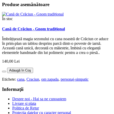
Produse asemănătoare
În stoc
Cană de Crăciun - Gnom tradițional
Îmbrățișează magia sezonului cu cana noastră de Crăciun ce aduce
în prim-plan un tablou desprins parcă dintr-o poveste de iarnă.
Această cană unică, decorată cu măiestrie, îmbină cu eleganță
elementele handmade din lut polimeric pentru a crea o piesă..
140,00 Lei
Adaugă în Coş
Etichete:
cana
,
Craciun
,
om zapada
,
personaj-simpatic
Informaţii
Despre noi - Hai sa ne cunoastem
Livrare si plata
Politica de Retur
Protectia datelor cu caracter personal