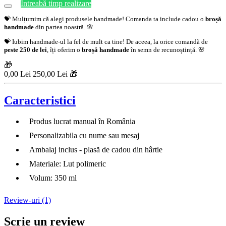
Întreabă timp realizare
💝 Mulțumim că alegi produsele handmade! Comanda ta include cadou o
broșă
handmade
din partea noastră. 🌸
💝 Iubim handmade-ul la fel de mult ca tine! De aceea, la orice comandă de
peste 250 de lei
, îți oferim o
broșă handmade
în semn de recunoștință. 🌸
🎁
0,00 Lei
250,00 Lei 🎁
Caracteristici
Produs lucrat manual în România
Personalizabila cu nume sau mesaj
Ambalaj inclus - plasă de cadou din hârtie
Materiale: Lut polimeric
Volum: 350 ml
Review-uri (1)
Scrie un review