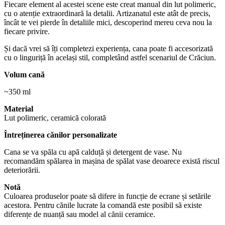
Fiecare element al acestei scene este creat manual din lut polimeric,
cu o atenție extraordinară la detalii. Artizanatul este atât de precis,
încât te vei pierde în detaliile mici, descoperind mereu ceva nou la
fiecare privire.
Și dacă vrei să îți completezi experiența, cana poate fi accesorizată
cu o linguriță în același stil, completând astfel scenariul de Crăciun.
Volum cană
~350 ml
Material
Lut polimeric, ceramică colorată
Întreținerea cănilor personalizate
Cana se va spăla cu apă calduță și detergent de vase. Nu
recomandăm spălarea in mașina de spălat vase deoarece există riscul
deteriorării.
Notă
Culoarea produselor poate să difere in funcție de ecrane și setările
acestora. Pentru cănile lucrate la comandă este posibil să existe
diferențe de nuanță sau model al cănii ceramice.