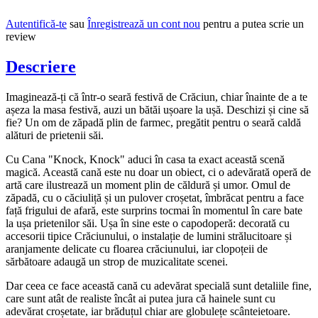
Autentifică-te
sau
Înregistrează un cont nou
pentru a putea scrie un
review
Descriere
Imaginează-ți că într-o seară festivă de Crăciun, chiar înainte de a te
așeza la masa festivă, auzi un bătăi ușoare la ușă. Deschizi și cine să
fie? Un om de zăpadă plin de farmec, pregătit pentru o seară caldă
alături de prietenii săi.
Cu Cana "Knock, Knock" aduci în casa ta exact această scenă
magică. Această cană este nu doar un obiect, ci o adevărată operă de
artă care ilustrează un moment plin de căldură și umor. Omul de
zăpadă, cu o căciuliță și un pulover croșetat, îmbrăcat pentru a face
față frigului de afară, este surprins tocmai în momentul în care bate
la ușa prietenilor săi. Ușa în sine este o capodoperă: decorată cu
accesorii tipice Crăciunului, o instalație de lumini strălucitoare și
aranjamente delicate cu floarea crăciunului, iar clopoțeii de
sărbătoare adaugă un strop de muzicalitate scenei.
Dar ceea ce face această cană cu adevărat specială sunt detaliile fine,
care sunt atât de realiste încât ai putea jura că hainele sunt cu
adevărat croșetate, iar brăduțul chiar are globulețe scânteietoare.