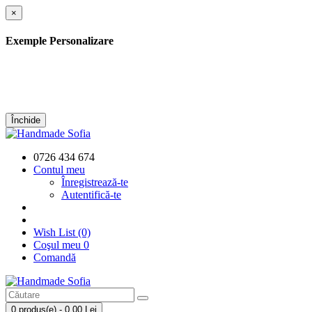
×
Exemple Personalizare
Închide
0726 434 674
Contul meu
Înregistrează-te
Autentifică-te
Wish List (0)
Coşul meu
0
Comandă
0 produs(e) - 0,00 Lei