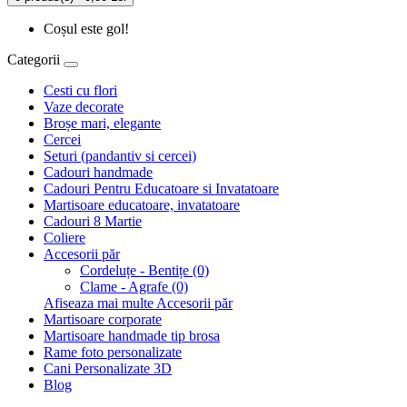
Coșul este gol!
Categorii
Cesti cu flori
Vaze decorate
Broșe mari, elegante
Cercei
Seturi (pandantiv si cercei)
Cadouri handmade
Cadouri Pentru Educatoare si Invatatoare
Martisoare educatoare, invatatoare
Cadouri 8 Martie
Coliere
Accesorii păr
Cordeluțe - Bentițe (0)
Clame - Agrafe (0)
Afiseaza mai multe Accesorii păr
Martisoare corporate
Martisoare handmade tip brosa
Rame foto personalizate
Cani Personalizate 3D
Blog