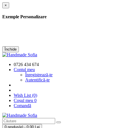
×
Exemple Personalizare
Închide
0726 434 674
Contul meu
Înregistrează-te
Autentifică-te
Wish List (0)
Coşul meu
0
Comandă
0 produs(e) - 0,00 Lei