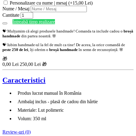
Personalizare cu nume | mesaj (+15,00 Lei)
Nume / Mesaj
Cantitate
Întreabă timp realizare
💝 Mulțumim că alegi produsele handmade! Comanda ta include cadou o
broșă
handmade
din partea noastră. 🌸
💝 Iubim handmade-ul la fel de mult ca tine! De aceea, la orice comandă de
peste 250 de lei
, îți oferim o
broșă handmade
în semn de recunoștință. 🌸
🎁
0,00 Lei
250,00 Lei 🎁
Caracteristici
Produs lucrat manual în România
Ambalaj inclus - plasă de cadou din hârtie
Materiale: Lut polimeric
Volum: 350 ml
Review-uri (0)