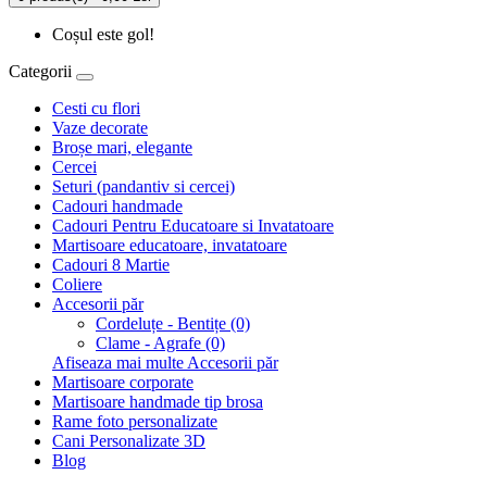
Coșul este gol!
Categorii
Cesti cu flori
Vaze decorate
Broșe mari, elegante
Cercei
Seturi (pandantiv si cercei)
Cadouri handmade
Cadouri Pentru Educatoare si Invatatoare
Martisoare educatoare, invatatoare
Cadouri 8 Martie
Coliere
Accesorii păr
Cordeluțe - Bentițe (0)
Clame - Agrafe (0)
Afiseaza mai multe Accesorii păr
Martisoare corporate
Martisoare handmade tip brosa
Rame foto personalizate
Cani Personalizate 3D
Blog