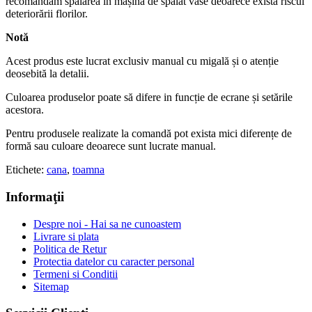
recomandăm spălarea in mașina de spălat vase deoarece există riscul
deteriorării florilor.
Notă
Acest produs este lucrat exclusiv manual cu migală și o atenție
deosebită la detalii.
Culoarea produselor poate să difere in funcție de ecrane și setările
acestora.
Pentru produsele realizate la comandă pot exista mici diferențe de
formă sau culoare deoarece sunt lucrate manual.
Etichete:
cana
,
toamna
Informaţii
Despre noi - Hai sa ne cunoastem
Livrare si plata
Politica de Retur
Protectia datelor cu caracter personal
Termeni si Conditii
Sitemap