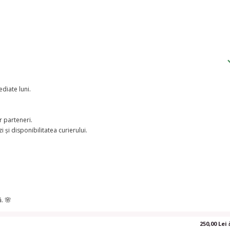
diate luni.
r parteneri.
și disponibilitatea curierului.
. 🌸
250,00 Lei 