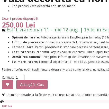
Cod produs: vaza-decorata-flori-lut-polimeric
Doar 1 produs disponibil!
250,00 Lei
Est. Livrare: mar 11 - mie 12 aug. | 15 lei în Ea
Opțiuni de livrare:
Puteți alege livrare la EasyBox prin Sameday (15 lei
Timpul de procesare:
Comenzile plasate de luni până vineri, până la
Personalizare:
Pentru produsele în stoc care necesită personalizare, 
Cost livrare:
15 lei pentru EasyBox sau 20 lei pentru Curier Rapid. Bene
Urmărirea comenzii:
Veți primi informații de urmărire prin SMS/email
Estimare livrare:
Termenul afișat (mar 11 - mie 12 aug.) este o estima
Pentru orice întrebări suplimentare despre livrarea comenzii dvs., nu ezitați să
Cantitate
Adaugă în Coş
💝 Iubim handmade-ul la fel de mult ca tine! De aceea, la orice comandă
🎁
0,00 Lei