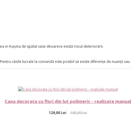
 in mașina de spălat vase deoarece există riscul deteriorării.
 Pentru cănile lucrate la comandă este posibil să existe diferențe de nuanță sau
Cana decorata cu flori din lut polimeric - realizate manual
120,00 Lei
140,00 Lei