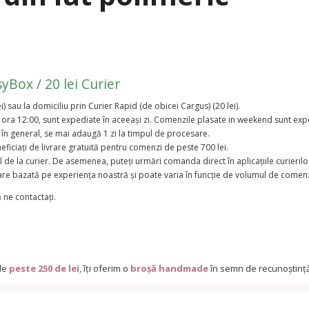
syBox / 20 lei Curier
) sau la domiciliu prin Curier Rapid (de obicei Cargus) (20 lei).
 ora 12:00, sunt expediate în aceeași zi. Comenzile plasate in weekend sunt expe
în general, se mai adaugă 1 zi la timpul de procesare.
ficiați de livrare gratuită pentru comenzi de peste 700 lei.
 de la curier. De asemenea, puteți urmări comanda direct în aplicațiile curierilo
re bazată pe experiența noastră și poate varia în funcție de volumul de comenzi 
 ne contactați.
 de
peste 250 de lei
, îți oferim o
broșă handmade
în semn de recunoștință