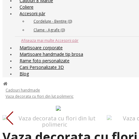
Cadouri 8 Martie
Coliere
Accesorii păr
Cordeluțe - Bentițe (0)
Clame - Agrafe (0)
Afiseaza mai multe Accesorii păr
Martisoare corporate
Martisoare handmade tip brosa
Rame foto personalizate
Cani Personalizate 3D
Blog
Cadouri handmade
Vaza decorata cu flori din lut polimeric
Vaza decorata cu flori