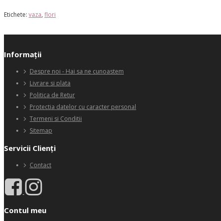
Etichete:
vaza
,
flori
Informaţii
Despre noi - Hai sa ne cunoastem
Livrare si plata
Politica de Retur
Protectia datelor cu caracter personal
Termeni si Conditii
Sitemap
Servicii Clienţi
Contact
Contul meu