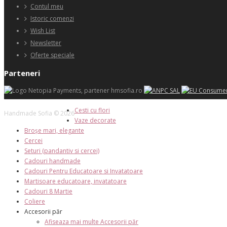
Contul meu
Istoric comenzi
Wish List
Newsletter
Oferte speciale
Parteneri
Cesti cu flori
Handmade Sofia © 2026
Vaze decorate
Broșe mari, elegante
Cercei
Seturi (pandantiv si cercei)
Cadouri handmade
Cadouri Pentru Educatoare si Invatatoare
Martisoare educatoare, invatatoare
Cadouri 8 Martie
Coliere
Accesorii păr
Afiseaza mai multe Accesorii păr