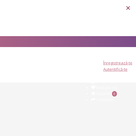
×
0726 434 674
Contul meu
Înregistrează-te
Autentifică-te
Wish List (0)
Coşul meu
0
Comandă