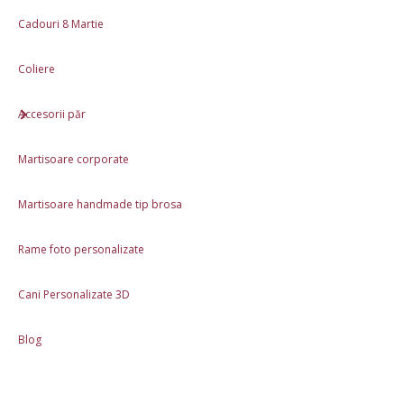
Caracteristici
Cadouri 8 Martie
Produs lucrat manual în România
Coliere
Ambalaj inclus - plasă de cadou din hârtie
Materiale: Lut polimeric
Accesorii păr
Volum: 150 ml
Martisoare corporate
Review-uri (0)
Martisoare handmade tip brosa
Descriere
Rame foto personalizate
Etichete:
cana
,
8 martie
,
cana personalizata
,
lamaita
,
set cafea
Cani Personalizate 3D
Blog
Informaţii
Despre noi - Hai sa ne cunoastem