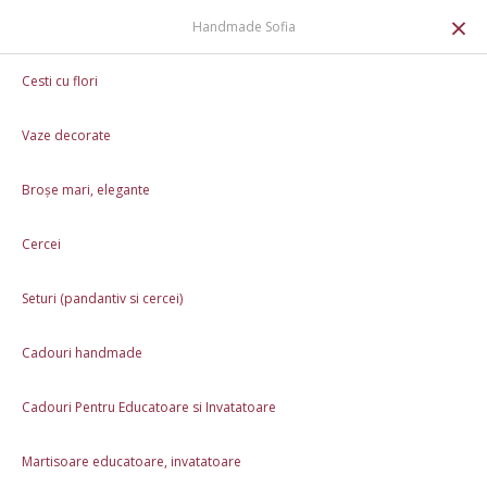
0
×
Handmade Sofia
Cadouri handmade
Set de cafea Aroma de toamna
Cesti cu flori
Vaze decorate
Broșe mari, elegante
Cercei
Seturi (pandantiv si cercei)
Cadouri handmade
Cadouri Pentru Educatoare si Invatatoare
Martisoare educatoare, invatatoare