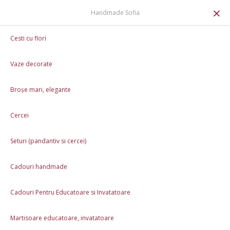
0
×
Handmade Sofia
Cadouri handmade
Cadou handmade de Ziua Mamei
Cesti cu flori
▶ VIDEO
Cadou handmade de Ziua Mamei
Vaze decorate
La comandă
150,00 Lei
Broșe mari, elegante
Întreabă timp realizare
Cercei
💝 Iubim handmade-ul la fel de mult ca tine! De aceea, la orice
comandă de
peste 250 de lei
, îți oferim o
broșă handmade
în semn
Seturi (pandantiv si cercei)
de recunoștință. 🌸
🎁
Cadouri handmade
0,00 Lei
250,00 Lei 🎁
Cadouri Pentru Educatoare si Invatatoare
Caracteristici
Martisoare educatoare, invatatoare