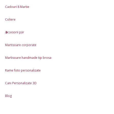
Produs lucrat manual în România
Cadouri 8 Martie
Ambalaj cadou inclus
Materiale: Lut polimeric
Coliere
Volum ceasca: 200 ml
Accesorii păr
Review-uri (0)
Martisoare corporate
Descriere
Martisoare handmade tip brosa
Produse asemănătoare
Rame foto personalizate
În stoc
Cani Personalizate 3D
Blog