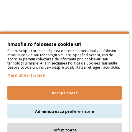
Sitemap
Servicii Clienţi
Contact
Contul meu
hmsofia.ro foloseste cookie-uri
Pentru scopuri precum afișarea de conținut personalizat, folosim
Contul meu
module cookie sau tehnologii similare. Apăsând Accept, ești de
acord să permiți colectarea de informații prin cookie-uri sau
Istoric comenzi
tehnologii similare. Află in sectiunea Politica de Cookies mai multe
despre cookie-uri, inclusiv despre posibilitatea retragerii acordului.
Wish List
Newsletter
Mai multe informatii
Oferte speciale
Parteneri
Accept toate
Administreaza prefererintele
Refuz toate