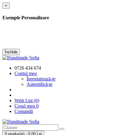
×
Exemple Personalizare
Închide
0726 434 674
Contul meu
Înregistrează-te
Autentifică-te
Wish List (0)
Coşul meu
0
Comandă
0 produs(e) - 0,00 Lei