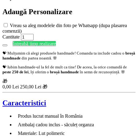
Adaugă Personalizare
Vreau sa aleg modelele din foto pe Whatsapp (dupa plasarea
comenzii)
Cantitate
Întreabă timp realizare
💝 Mulțumim că alegi produsele handmade! Comanda ta include cadou o
broșă
handmade
din partea noastră. 🌸
💝 Iubim handmade-ul la fel de mult ca tine! De aceea, la orice comandă de
peste 250 de lei
, îți oferim o
broșă handmade
în semn de recunoștință. 🌸
🎁
0,00 Lei
250,00 Lei 🎁
Caracteristici
Produs lucrat manual în România
Ambalaj cadou inclus - săculeț organza
Materiale: Lut polimeric