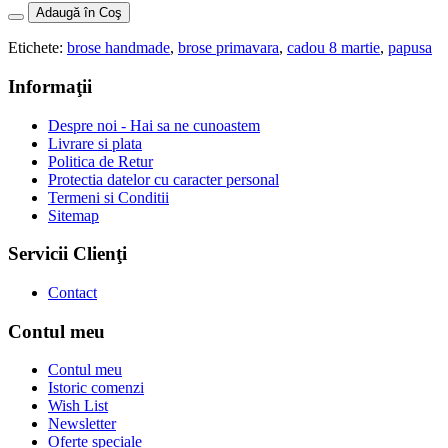
Adaugă în Coş
Etichete:
brose handmade
,
brose primavara
,
cadou 8 martie
,
papusa
Informaţii
Despre noi - Hai sa ne cunoastem
Livrare si plata
Politica de Retur
Protectia datelor cu caracter personal
Termeni si Conditii
Sitemap
Servicii Clienţi
Contact
Contul meu
Contul meu
Istoric comenzi
Wish List
Newsletter
Oferte speciale