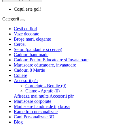
Coșul este gol!
Categorii
Cesti cu flori
Vaze decorate
Broșe mari, elegante
Cercei
Seturi (pandantiv si cercei)
Cadouri handmade
Cadouri Pentru Educatoare si Invatatoare
Martisoare educatoare, invatatoare
Cadouri 8 Martie
Coliere
Accesorii păr
Cordeluțe - Bentițe (0)
Clame - Agrafe (0)
Afiseaza mai multe Accesorii păr
Martisoare corporate
Martisoare handmade tip brosa
Rame foto personalizate
Cani Personalizate 3D
Blog