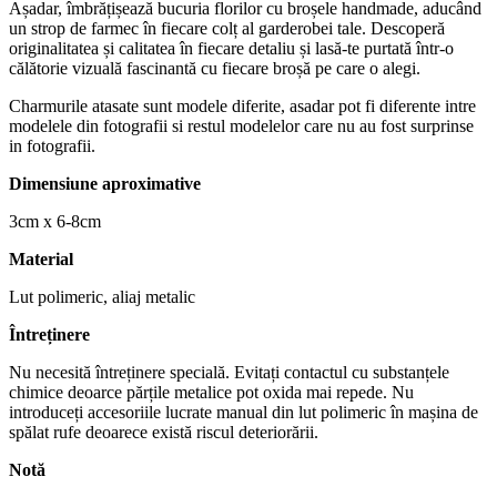
Așadar, îmbrățișează bucuria florilor cu broșele handmade, aducând
un strop de farmec în fiecare colț al garderobei tale. Descoperă
originalitatea și calitatea în fiecare detaliu și lasă-te purtată într-o
călătorie vizuală fascinantă cu fiecare broșă pe care o alegi.
Charmurile atasate sunt modele diferite, asadar pot fi diferente intre
modelele din fotografii si restul modelelor care nu au fost surprinse
in fotografii.
Dimensiune aproximative
3cm x 6-8cm
Material
Lut polimeric, aliaj metalic
Întreținere
Nu necesită întreținere specială. Evitați contactul cu substanțele
chimice deoarce părțile metalice pot oxida mai repede. Nu
introduceți accesoriile lucrate manual din lut polimeric în mașina de
spălat rufe deoarece există riscul deteriorării.
Notă