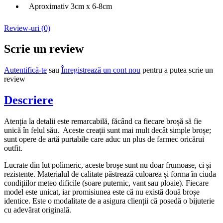
Aproximativ 3cm x 6-8cm
Review-uri (0)
Scrie un review
Autentifică-te
sau
Înregistrează un cont nou
pentru a putea scrie un
review
Descriere
Atenția la detalii este remarcabilă, făcând ca fiecare broșă să fie
unică în felul său. Aceste creații sunt mai mult decât simple broșe;
sunt opere de artă purtabile care aduc un plus de farmec oricărui
outfit.
Lucrate din lut polimeric, aceste broșe sunt nu doar frumoase, ci și
rezistente. Materialul de calitate păstrează culoarea și forma în ciuda
condițiilor meteo dificile (soare puternic, vant sau ploaie). Fiecare
model este unicat, iar promisiunea este că nu există două broșe
identice. Este o modalitate de a asigura clienții că posedă o bijuterie
cu adevărat originală.