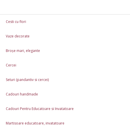
Cesti cu flori
Vaze decorate
Cesti cu flori
Vaze decorate
Broșe mari, el
Broșe mari, elegante
Martisoare educatoare, invatatoare
Cadouri 8 
Cercei
Rame foto personalizate
Cani Personalizate 3
Seturi (pandantiv si cercei)
Cadouri 8 Martie
Set cadou de Martisor: pandantiv 
Cadouri handmade
Cadouri Pentru Educatoare si Invatatoare
Martisoare educatoare, invatatoare