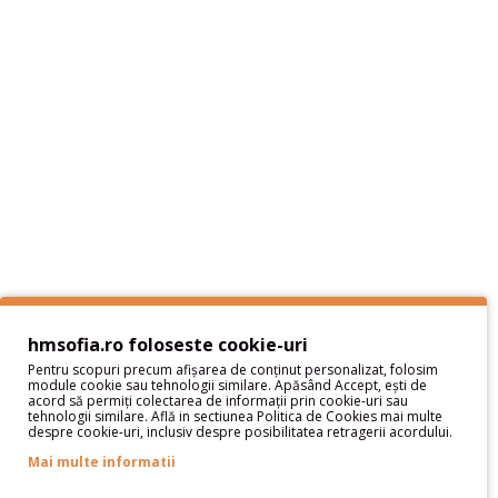
Informaţii
Despre noi - Hai sa ne cunoastem
Livrare si plata
Politica de Retur
Protectia datelor cu caracter personal
Termeni si Conditii
Sitemap
Servicii Clienţi
Contact
Contul meu
hmsofia.ro foloseste cookie-uri
Pentru scopuri precum afișarea de conținut personalizat, folosim
Contul meu
module cookie sau tehnologii similare. Apăsând Accept, ești de
acord să permiți colectarea de informații prin cookie-uri sau
Istoric comenzi
tehnologii similare. Află in sectiunea Politica de Cookies mai multe
despre cookie-uri, inclusiv despre posibilitatea retragerii acordului.
Wish List
Newsletter
Mai multe informatii
Oferte speciale