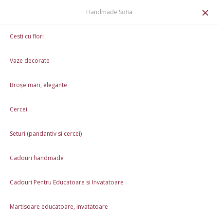
0
×
Handmade Sofia
Cană de Crăciun - Moș Crăciun
Cesti cu flori
Vaze decorate
Broșe mari, elegante
Cercei
Seturi (pandantiv si cercei)
Cadouri handmade
Cadouri Pentru Educatoare si Invatatoare
Martisoare educatoare, invatatoare