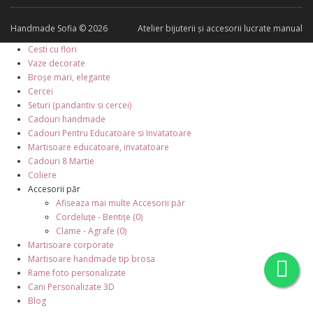
Handmade Sofia © 2026
Atelier bijuterii și accesorii lucrate manual
Cesti cu flori
Vaze decorate
Broșe mari, elegante
Cercei
Seturi (pandantiv si cercei)
Cadouri handmade
Cadouri Pentru Educatoare si Invatatoare
Martisoare educatoare, invatatoare
Cadouri 8 Martie
Coliere
Accesorii păr
Afiseaza mai multe Accesorii păr
Cordeluțe - Bentițe (0)
Clame - Agrafe (0)
Martisoare corporate
Martisoare handmade tip brosa
Rame foto personalizate
Cani Personalizate 3D
Blog