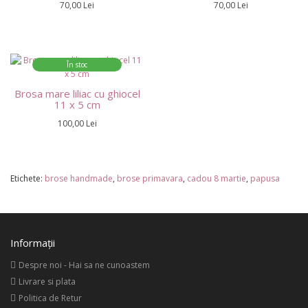
70,00 Lei
70,00 Lei
În stoc
Brosa mare liliac cu ghiocel
11 x 5 cm
100,00 Lei
Etichete:
brose handmade
,
brose primavara
,
cadou 8 martie
,
papusa
Informaţii
Despre noi - Hai sa ne cunoastem
Livrare si plata
Politica de Retur