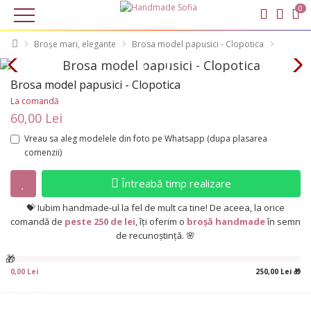
0
×
Broșe mari, elegante
Brosa model papusici - Clopotica
Brosa model papusici - Clopotica
La comandă
60,00 Lei
Vreau sa aleg modelele din foto pe Whatsapp (dupa plasarea
comenzii)
Întreabă timp realizare
💝 Iubim handmade-ul la fel de mult ca tine! De aceea, la orice
comandă de
peste 250 de lei
, îți oferim o
broșă handmade
în semn
de recunoștință. 🌸
🎁
0,00 Lei
250,00 Lei 🎁