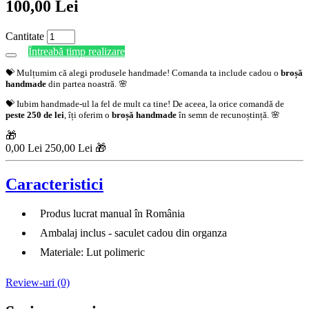
100,00 Lei
Cantitate
Întreabă timp realizare
💝 Mulțumim că alegi produsele handmade! Comanda ta include cadou o
broșă
handmade
din partea noastră. 🌸
💝 Iubim handmade-ul la fel de mult ca tine! De aceea, la orice comandă de
peste 250 de lei
, îți oferim o
broșă handmade
în semn de recunoștință. 🌸
🎁
0,00 Lei
250,00 Lei 🎁
Caracteristici
Produs lucrat manual în România
Ambalaj inclus - saculet cadou din organza
Materiale: Lut polimeric
Review-uri (0)