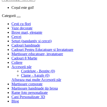
Coșul este gol!
Categorii
Cesti cu flori
Vaze decorate
Broșe mari, elegante
Cercei
Seturi (pandantiv si cercei)
Cadouri handmade
Cadouri Pentru Educatoare si Invatatoare
Martisoare educatoare, invatatoare
Cadouri 8 Martie
Coliere
Accesorii păr
Cordeluțe - Bentițe (0)
Clame - Agrafe (0)
Afiseaza mai multe Accesorii păr
Martisoare corporate
Martisoare handmade tip brosa
Rame foto personalizate
Cani Personalizate 3D
Blog