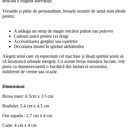
delicată a fulgilor adevărați!
Versatile și pline de personalitate, broșele noastre de iarnă sunt ideale
pentru:
A adăuga un strop de magie oricărui palton sau pulover
Cadouri unice pentru cei dragi
Accesorizarea genților sau eșarfelor
Decorarea tinutei în spiritul sărbătorilor
Alegeți setul care vă reprezintă cel mai bine și lăsați spiritul iernii să
vă însoțească oriunde mergeți. Cu aceste broșe minuțios lucrate, veți
purta cu dumneavoastră o bucățică din farmecul sezonului,
indiferent de vreme sau ocazie.
Dimensiuni
Brosa mare: 6.5cm x 3.5 cm
Bradulet: 3.4 cm x 4.5 cm
Om zapada : 2.7 cm x 4 cm
Carte: 4 cm x 4 cm