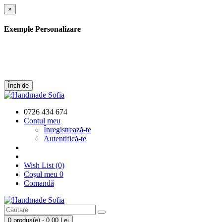
×
Exemple Personalizare
Închide
0726 434 674
Contul meu
Înregistrează-te
Autentifică-te
Wish List (0)
Coşul meu
0
Comandă
0 produs(e) - 0,00 Lei