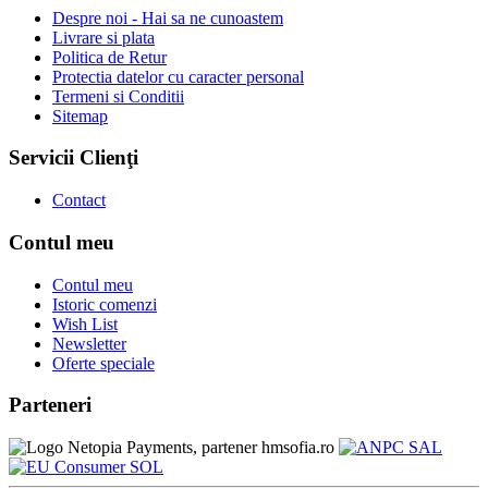
Despre noi - Hai sa ne cunoastem
Livrare si plata
Politica de Retur
Protectia datelor cu caracter personal
Termeni si Conditii
Sitemap
Servicii Clienţi
Contact
Contul meu
Contul meu
Istoric comenzi
Wish List
Newsletter
Oferte speciale
Parteneri