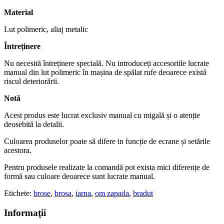
Material
Lut polimeric, aliaj metalic
Întreținere
Nu necesită întreținere specială. Nu introduceți accesoriile lucrate
manual din lut polimeric în mașina de spălat rufe deoarece există
riscul deteriorării.
Notă
Acest produs este lucrat exclusiv manual cu migală și o atenție
deosebită la detalii.
Culoarea produselor poate să difere in funcție de ecrane și setările
acestora.
Pentru produsele realizate la comandă pot exista mici diferențe de
formă sau culoare deoarece sunt lucrate manual.
Etichete:
brose
,
brosa
,
iarna
,
om zapada
,
bradut
Informaţii