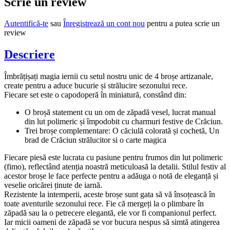
Scrie un review
Autentifică-te
sau
Înregistrează un cont nou
pentru a putea scrie un
review
Descriere
Îmbrățișați magia iernii cu setul nostru unic de 4 broșe artizanale,
create pentru a aduce bucurie și strălucire sezonului rece.
Fiecare set este o capodoperă în miniatură, constând din:
O broșă statement cu un om de zăpadă vesel, lucrat manual
din lut polimeric și împodobit cu charmuri festive de Crăciun.
Trei broșe complementare: O căciulă colorată și cochetă, Un
brad de Crăciun strălucitor si o carte magica
Fiecare piesă este lucrata cu pasiune pentru frumos din lut polimeric
(fimo), reflectând atenția noastră meticuloasă la detalii. Stilul festiv al
acestor broșe le face perfecte pentru a adăuga o notă de eleganță și
veselie oricărei ținute de iarnă.
Rezistente la intemperii, aceste broșe sunt gata să vă însoțească în
toate aventurile sezonului rece. Fie că mergeți la o plimbare în
zăpadă sau la o petrecere elegantă, ele vor fi companionul perfect.
Iar micii oameni de zăpadă se vor bucura nespus să simtă atingerea