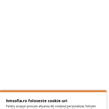
Informaţii
Despre noi - Hai sa ne cunoastem
Livrare si plata
Politica de Retur
Protectia datelor cu caracter personal
Termeni si Conditii
Sitemap
Servicii Clienţi
Contact
Contul meu
hmsofia.ro foloseste cookie-uri
Pentru scopuri precum afișarea de conținut personalizat, folosim
Contul meu