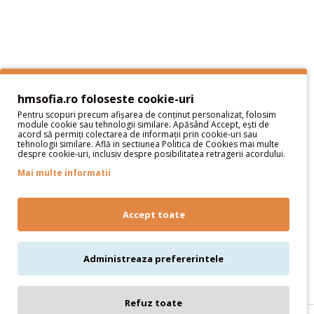
Termeni si Conditii
Sitemap
Servicii Clienţi
Contact
hmsofia.ro foloseste cookie-uri
Pentru scopuri precum afișarea de conținut personalizat, folosim
module cookie sau tehnologii similare. Apăsând Accept, ești de
Contul meu
acord să permiți colectarea de informații prin cookie-uri sau
tehnologii similare. Află in sectiunea Politica de Cookies mai multe
despre cookie-uri, inclusiv despre posibilitatea retragerii acordului.
Contul meu
Istoric comenzi
Mai multe informatii
Wish List
Newsletter
Accept toate
Oferte speciale
Parteneri
Administreaza prefererintele
Refuz toate