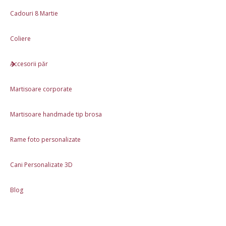
Materiale: Lemn, Textil, Acril, plastic, ceara, zapada artificiala,
Cadouri 8 Martie
scortisoara
Dimensiune aproximativa: 28cm x 30cm
Coliere
Accesorii păr
Review-uri (0)
Martisoare corporate
Descriere
Martisoare handmade tip brosa
Produse asemănătoare
Rame foto personalizate
În stoc
În stoc
Cani Personalizate 3D
Cadou de Crăciun pentru
Decoratiune handmade cu
doamna educatoare
lumanare pentru masa de
Craciun
Blog
150,00 Lei
155,00 Lei