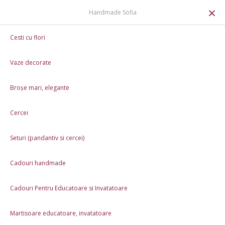
0
×
Handmade Sofia
Cadouri Pentru Educatoare si Invatatoare
Cesti cu flori
Cană de Crăciun - Gnom cu traditii
Vaze decorate
Broșe mari, elegante
Cercei
Seturi (pandantiv si cercei)
Cadouri handmade
Cadouri Pentru Educatoare si Invatatoare
Martisoare educatoare, invatatoare