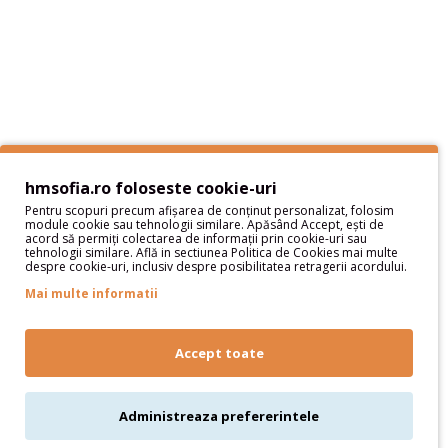
Termeni si Conditii
Sitemap
Servicii Clienţi
Contact
Contul meu
hmsofia.ro foloseste cookie-uri
Pentru scopuri precum afișarea de conținut personalizat, folosim
Contul meu
module cookie sau tehnologii similare. Apăsând Accept, ești de
acord să permiți colectarea de informații prin cookie-uri sau
Istoric comenzi
tehnologii similare. Află in sectiunea Politica de Cookies mai multe
despre cookie-uri, inclusiv despre posibilitatea retragerii acordului.
Wish List
Newsletter
Mai multe informatii
Oferte speciale
Parteneri
Accept toate
Administreaza prefererintele